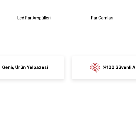
Led Far Ampülleri
Far Camları
Geniş Ürün Yelpazesi
%100 Güvenli Al
al
Alışveriş
Mesafeli Satış Sözleşmesi