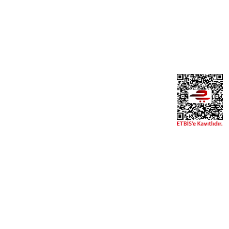
Üye Girişi
Şifremi Unuttum