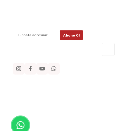
İletişim F
E-posta listemize kayıt ol, en güncel
kampanyalar, yenilikler ve duyuruları ilk
Havale Bil
öğrenen sen ol.
Kargo Taki
Abone Ol
Müşteri 
0530 7
Sosyal Medya