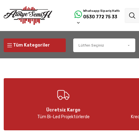
Whatsapp Sipariş Hattı
0530 772 75 33
Tüm Kategoriler
Yol Aydınlatmada Güvenilir Partneriniz!
Yola Çıkmadan Önce,
Ücretsiz Kargo
Tüm Bi-Led Projektörlerde
Kred
Kaliteyi Tercih Edin!