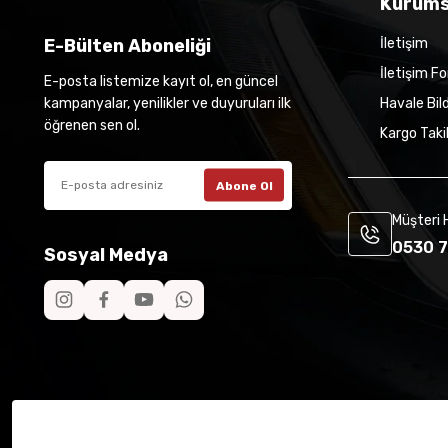
Kurums
E-Bülten Aboneliği
İletişim
İletişim F
E-posta listemize kayıt ol, en güncel
kampanyalar, yenilikler ve duyuruları ilk
Havale Bil
öğrenen sen ol.
Kargo Taki
Abone Ol
Müşteri 
0530 7
Sosyal Medya