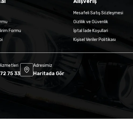
al
Alışveriş
Mesafeli Satış Sözleşmesi
ormu
Gizlilik ve Güvenlik
dirim Formu
İptal İade Koşullari
bi
Kişisel Veriler Politikası
Hizmetleri
Adresimiz
72 75 33
Haritada Gör