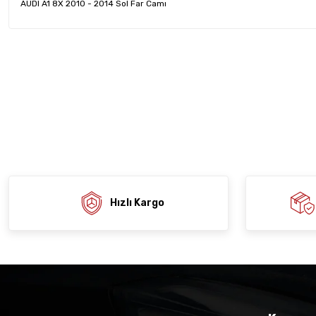
AUDI A1 8X 2010 - 2014 Sol Far Camı
Bu ürünün fiyat bilgisi, resim, ürün açıklamalarında ve diğer konula
tarafımıza iletebilirsiniz.
Ürün hakkında henü
Sitemize ilk yo
Görüş ve önerileriniz için teşekkür ederiz.
Ürün resmi kalitesiz, bozuk veya görüntülenemiyor.
Deneyimi
Soru
Ürün açıklamasında eksik bilgiler bulunuyor.
Ürün bilgilerinde hatalar bulunuyor.
Ürün fiyatı diğer sitelerden daha pahalı.
Bu ürüne benzer farklı alternatifler olmalı.
Hızlı Kargo
Gön