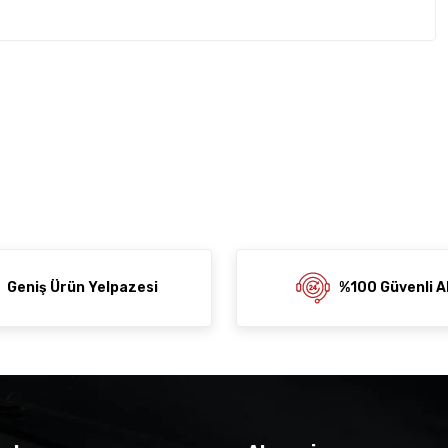
rda yetersiz gördüğünüz noktaları öneri formunu kullanarak
z soru sorulmamış.
rumu siz yapın!
ni Paylaş
 Sor
Geniş Ürün Yelpazesi
%100 Güvenli Al
der