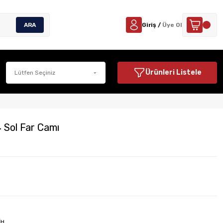
ARA
Giriş /
Üye Ol
Ürünleri Listele
 Sol Far Camı
İH