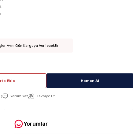
7L
7L
şler Aynı Gün Kargoya Verilecektir
te Ekle
Hemen Al
aş
Yorum Yaz
Tavsiye Et
Yorumlar