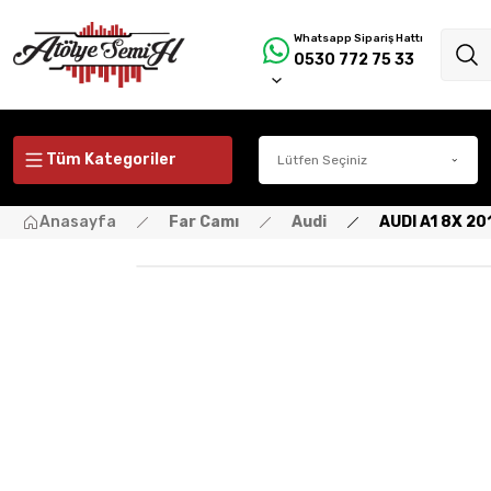
Whatsapp Sipariş Hattı
0530 772 75 33
Tüm Kategoriler
Anasayfa
Far Camı
Audi
AUDI A1 8X 20