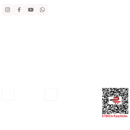
Kurumsal
Alışveriş
Yardım
Adresimiz
Müşteri Hizmetleri
Haritada Gör
0530 772 75 33