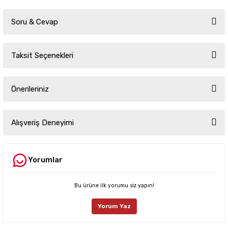
Soru & Cevap
Taksit Seçenekleri
Ürün hakkında henüz soru sorulmamış.
Önerileriniz
Soru Sor
Bu ürünün fiyat bilgisi, resim, ürün açıklamalarında ve diğer konularda
yetersiz gördüğünüz noktaları öneri formunu kullanarak tarafımıza
Alışveriş Deneyimi
iletebilirsiniz.
Görüş ve önerileriniz için teşekkür ederiz.
Yorumlar
Sitemize ilk yorumu siz yapın!
Ürün resmi kalitesiz, bozuk veya görüntülenemiyor.
Ürün açıklamasında eksik bilgiler bulunuyor.
Bu ürüne ilk yorumu siz yapın!
Deneyimini Paylaş
Ürün bilgilerinde hatalar bulunuyor.
Yorum Yaz
Ürün fiyatı diğer sitelerden daha pahalı.
Bu ürüne benzer farklı alternatifler olmalı.