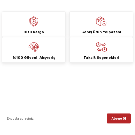
Hızlı Kargo
Geniş Ürün Yelpazesi
Gönder
%100 Güvenli Alışveriş
Taksit Seçenekleri
E-Bülten Aboneliği
E-posta listemize kayıt ol, en güncel kampanyalar, yenilikler ve duyuruları ilk
öğrenen sen ol.
Abone Ol
Sosyal Medya