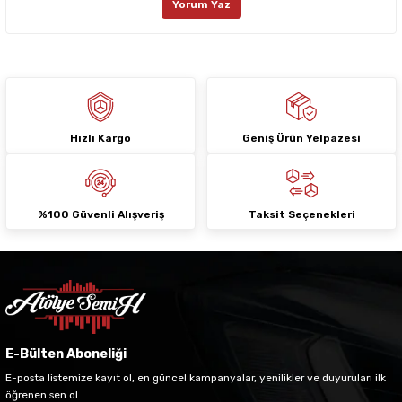
Yorum Yaz
Ürün fiyatı diğer sitelerden daha pahalı.
Bu ürüne benzer farklı alternatifler olmalı.
Hızlı Kargo
Geniş Ürün Yelpazesi
Gönder
%100 Güvenli Alışveriş
Taksit Seçenekleri
E-Bülten Aboneliği
E-posta listemize kayıt ol, en güncel kampanyalar, yenilikler ve duyuruları ilk
öğrenen sen ol.