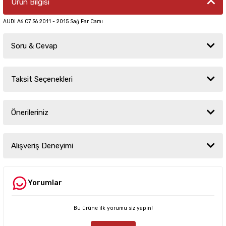
Ürün Bilgisi
AUDI A6 C7 S6 2011 - 2015 Sağ Far Camı
Soru & Cevap
Taksit Seçenekleri
Ürün hakkında henüz soru sorulmamış.
Önerileriniz
Soru Sor
Bu ürünün fiyat bilgisi, resim, ürün açıklamalarında ve diğer konularda
yetersiz gördüğünüz noktaları öneri formunu kullanarak tarafımıza
Alışveriş Deneyimi
iletebilirsiniz.
Görüş ve önerileriniz için teşekkür ederiz.
Yorumlar
Sitemize ilk yorumu siz yapın!
Ürün resmi kalitesiz, bozuk veya görüntülenemiyor.
Ürün açıklamasında eksik bilgiler bulunuyor.
Bu ürüne ilk yorumu siz yapın!
Deneyimini Paylaş
Ürün bilgilerinde hatalar bulunuyor.