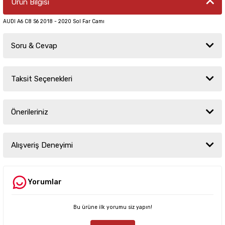
Ürün Bilgisi
AUDI A6 C8 S6 2018 - 2020 Sol Far Camı
Soru & Cevap
Taksit Seçenekleri
Ürün hakkında henüz soru sorulmamış.
Önerileriniz
Soru Sor
Bu ürünün fiyat bilgisi, resim, ürün açıklamalarında ve diğer konularda
yetersiz gördüğünüz noktaları öneri formunu kullanarak tarafımıza
Alışveriş Deneyimi
iletebilirsiniz.
Görüş ve önerileriniz için teşekkür ederiz.
Yorumlar
Sitemize ilk yorumu siz yapın!
Ürün resmi kalitesiz, bozuk veya görüntülenemiyor.
Ürün açıklamasında eksik bilgiler bulunuyor.
Bu ürüne ilk yorumu siz yapın!
Deneyimini Paylaş
Ürün bilgilerinde hatalar bulunuyor.