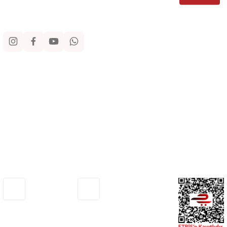
Sosyal Medya
Kurumsal
Alışveriş
Yardım
Adresimiz
Müşteri Hizmetleri
Haritada Gör
0530 772 75 33