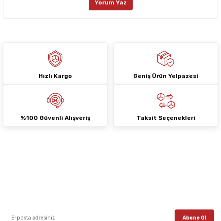
Yorum Yaz
Ürün fiyatı diğer sitelerden daha pahalı.
Bu ürüne benzer farklı alternatifler olmalı.
Hızlı Kargo
Geniş Ürün Yelpazesi
Gönder
%100 Güvenli Alışveriş
Taksit Seçenekleri
E-Bülten Aboneliği
E-posta listemize kayıt ol, en güncel kampanyalar, yenilikler ve duyuruları ilk
öğrenen sen ol.
Abone Ol