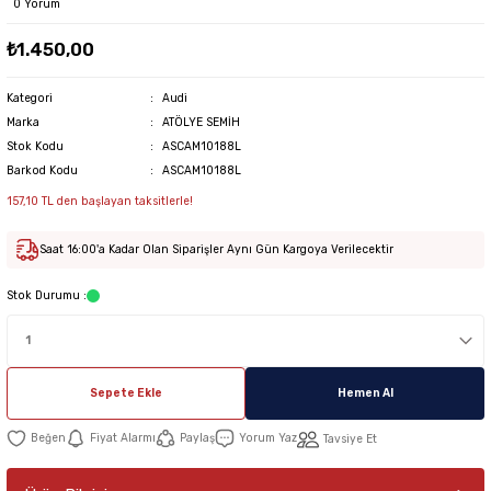
0 Yorum
₺1.450,00
Kategori
Audi
Marka
ATÖLYE SEMİH
Stok Kodu
ASCAM10188L
Barkod Kodu
ASCAM10188L
157,10 TL den başlayan taksitlerle!
Saat 16:00'a Kadar Olan Siparişler Aynı Gün Kargoya Verilecektir
Stok Durumu :
Sepete Ekle
Hemen Al
Fiyat Alarmı
Paylaş
Yorum Yaz
Tavsiye Et