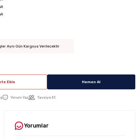
6R
6R
şler Aynı Gün Kargoya Verilecektir
te Ekle
Hemen Al
aş
Yorum Yaz
Tavsiye Et
Yorumlar