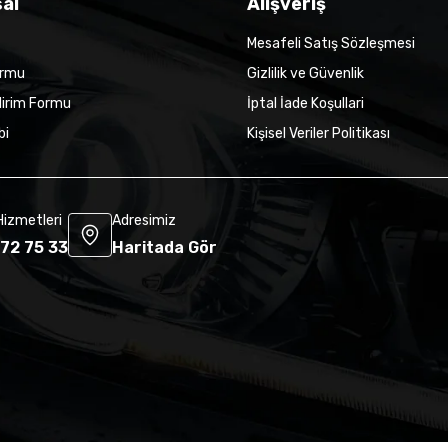
al
Alışveriş
Mesafeli Satış Sözleşmesi
ormu
Gizlilik ve Güvenlik
dirim Formu
İptal İade Koşullari
bi
Kişisel Veriler Politikası
Hizmetleri
Adresimiz
72 75 33
Haritada Gör