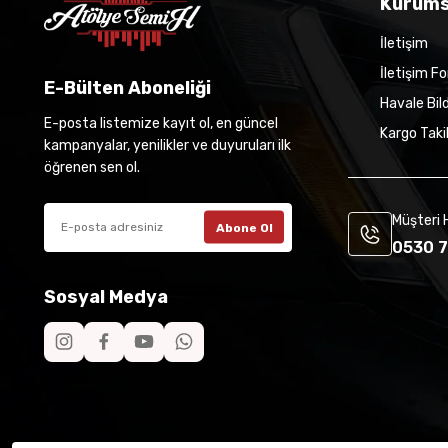
Kurums
İletişim
İletişim F
E-Bülten Aboneliği
Havale Bil
E-posta listemize kayıt ol, en güncel
Kargo Taki
kampanyalar, yenilikler ve duyuruları ilk
öğrenen sen ol.
Müşteri 
Abone Ol
0530 7
Sosyal Medya