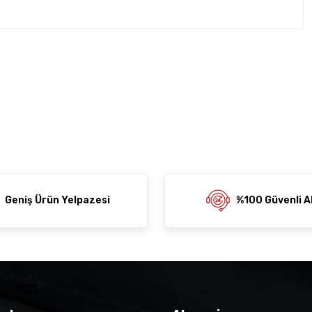
rda yetersiz gördüğünüz noktaları öneri formunu kullanarak
z soru sorulmamış.
rumu siz yapın!
ni Paylaş
 Sor
Geniş Ürün Yelpazesi
%100 Güvenli Al
der