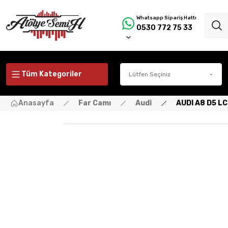
Whatsapp Sipariş Hattı
0530 772 75 33
Tüm Kategoriler
Anasayfa
Far Camı
Audi
AUDI A8 D5 LC