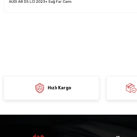
AUDI A8 D5 LCI 2023+ Sağ Far Camı
Bu ürünün fiyat bilgisi, resim, ürün açıklamalarında ve diğer konula
tarafımıza iletebilirsiniz.
Ürün hakkında henü
Sitemize ilk yo
Görüş ve önerileriniz için teşekkür ederiz.
Ürün resmi kalitesiz, bozuk veya görüntülenemiyor.
Deneyimi
Soru
Ürün açıklamasında eksik bilgiler bulunuyor.
Ürün bilgilerinde hatalar bulunuyor.
Ürün fiyatı diğer sitelerden daha pahalı.
Bu ürüne benzer farklı alternatifler olmalı.
Hızlı Kargo
Gön