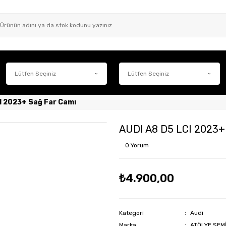
I 2023+ Sağ Far Camı
AUDI A8 D5 LCI 2023+
0 Yorum
₺4.900,00
Kategori
Audi
Marka
ATÖLYE SEM