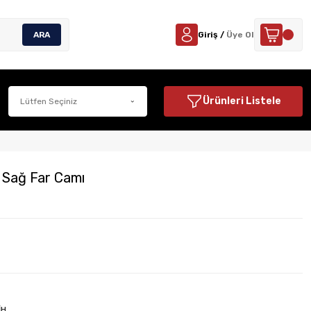
ARA
Giriş /
Üye Ol
Ürünleri Listele
 Sağ Far Camı
İH