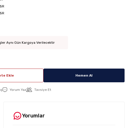
5R
5R
şler Aynı Gün Kargoya Verilecektir
te Ekle
Hemen Al
aş
Yorum Yaz
Tavsiye Et
Yorumlar