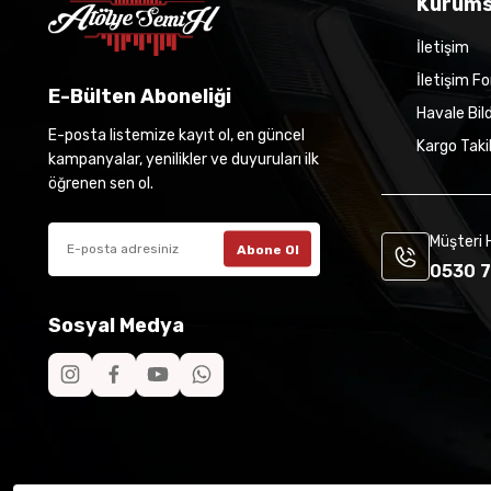
Kurums
İletişim
İletişim F
E-Bülten Aboneliği
Havale Bil
E-posta listemize kayıt ol, en güncel
Kargo Taki
kampanyalar, yenilikler ve duyuruları ilk
öğrenen sen ol.
Müşteri 
Abone Ol
0530 7
Sosyal Medya