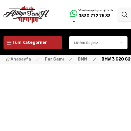
Whatsapp Sipariş Hattı
0530 772 75 33
Tüm Kategoriler
Anasayfa
Far Camı
BMW
BMW 3 G20 G21