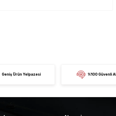
rda yetersiz gördüğünüz noktaları öneri formunu kullanarak
z soru sorulmamış.
rumu siz yapın!
ni Paylaş
 Sor
Geniş Ürün Yelpazesi
%100 Güvenli Al
der