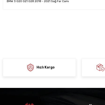
BMW 3 G20 G21 G28 2018 - 2021 Sağ Far Camı
Bu ürünün fiyat bilgisi, resim, ürün açıklamalarında ve diğer konula
tarafımıza iletebilirsiniz.
Ürün hakkında henü
Sitemize ilk yo
Görüş ve önerileriniz için teşekkür ederiz.
Ürün resmi kalitesiz, bozuk veya görüntülenemiyor.
Deneyimi
Soru
Ürün açıklamasında eksik bilgiler bulunuyor.
Ürün bilgilerinde hatalar bulunuyor.
Ürün fiyatı diğer sitelerden daha pahalı.
Bu ürüne benzer farklı alternatifler olmalı.
Hızlı Kargo
Gön