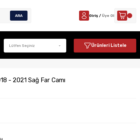
ARA
Giriş /
Üye Ol
Ürünleri Listele
8 - 2021 Sağ Far Camı
İH