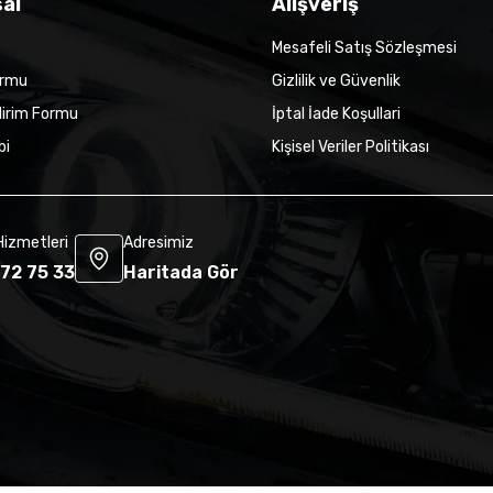
al
Alışveriş
Mesafeli Satış Sözleşmesi
ormu
Gizlilik ve Güvenlik
dirim Formu
İptal İade Koşullari
bi
Kişisel Veriler Politikası
Hizmetleri
Adresimiz
72 75 33
Haritada Gör