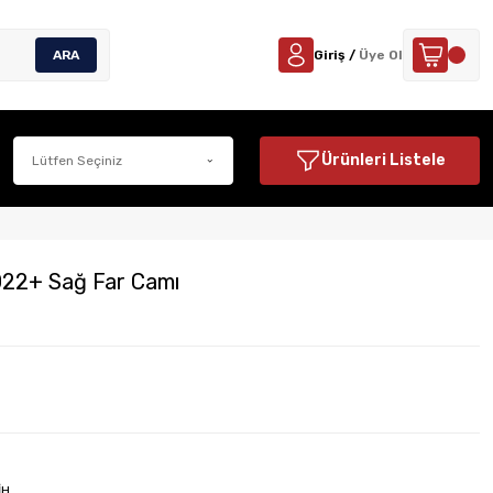
ARA
Giriş /
Üye Ol
Ürünleri Listele
22+ Sağ Far Camı
İH