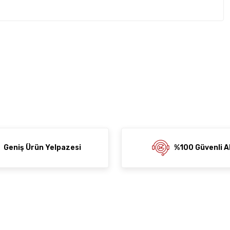
rda yetersiz gördüğünüz noktaları öneri formunu kullanarak
z soru sorulmamış.
rumu siz yapın!
ni Paylaş
 Sor
Geniş Ürün Yelpazesi
%100 Güvenli Al
der