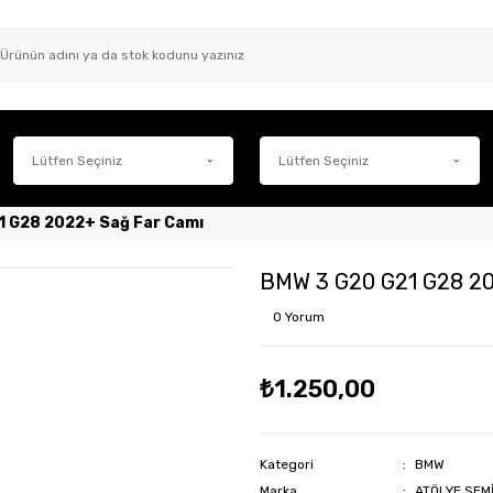
1 G28 2022+ Sağ Far Camı
BMW 3 G20 G21 G28 20
0 Yorum
₺1.250,00
Kategori
BMW
Marka
ATÖLYE SEM