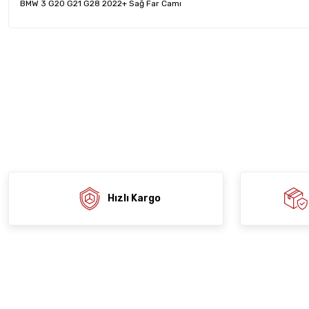
BMW 3 G20 G21 G28 2022+ Sağ Far Camı
Bu ürünün fiyat bilgisi, resim, ürün açıklamalarında ve diğer konula
tarafımıza iletebilirsiniz.
Ürün hakkında henü
Sitemize ilk yo
Görüş ve önerileriniz için teşekkür ederiz.
Ürün resmi kalitesiz, bozuk veya görüntülenemiyor.
Deneyimi
Soru
Ürün açıklamasında eksik bilgiler bulunuyor.
Ürün bilgilerinde hatalar bulunuyor.
Ürün fiyatı diğer sitelerden daha pahalı.
Bu ürüne benzer farklı alternatifler olmalı.
Hızlı Kargo
Gön