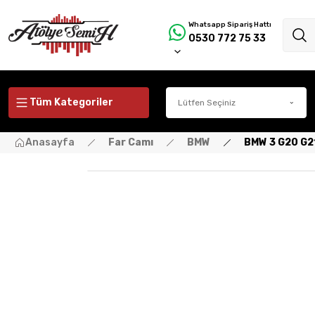
Whatsapp Sipariş Hattı
0530 772 75 33
Tüm Kategoriler
Anasayfa
Far Camı
BMW
BMW 3 G20 G2