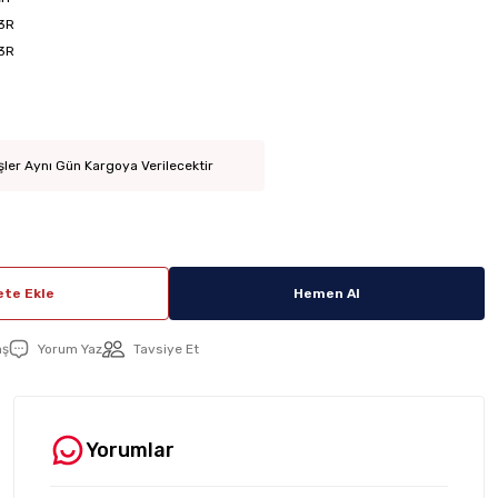
3R
3R
şler Aynı Gün Kargoya Verilecektir
te Ekle
Hemen Al
aş
Yorum Yaz
Tavsiye Et
Yorumlar