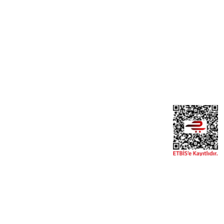
Yardım
Yeni Üyelik
Üye Girişi
Şifremi Unuttum