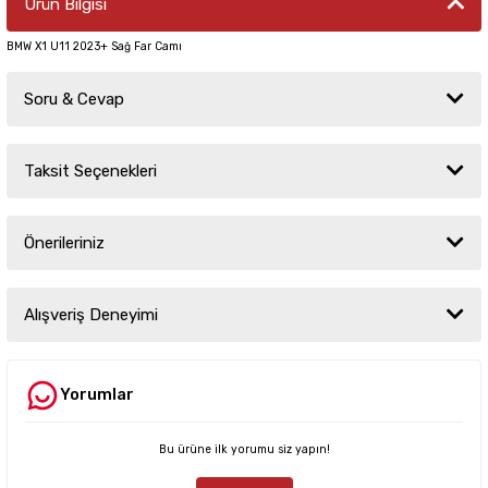
Ürün Bilgisi
BMW X1 U11 2023+ Sağ Far Camı
Soru & Cevap
Taksit Seçenekleri
Ürün hakkında henüz soru sorulmamış.
Önerileriniz
Soru Sor
Bu ürünün fiyat bilgisi, resim, ürün açıklamalarında ve diğer konularda
yetersiz gördüğünüz noktaları öneri formunu kullanarak tarafımıza
Alışveriş Deneyimi
iletebilirsiniz.
Görüş ve önerileriniz için teşekkür ederiz.
Yorumlar
Sitemize ilk yorumu siz yapın!
Ürün resmi kalitesiz, bozuk veya görüntülenemiyor.
Ürün açıklamasında eksik bilgiler bulunuyor.
Bu ürüne ilk yorumu siz yapın!
Deneyimini Paylaş
Ürün bilgilerinde hatalar bulunuyor.