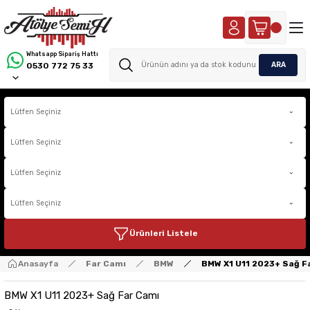
Whatsapp Sipariş Hattı
ARA
0530 772 75 33
Ürünleri Listele
Anasayfa
Far Camı
BMW
BMW X1 U11 2023+ Sağ F
BMW X1 U11 2023+ Sağ Far Camı