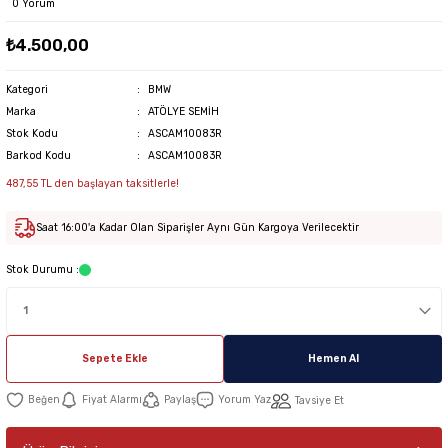
0 Yorum
₺4.500,00
Kategori
BMW
Marka
ATÖLYE SEMİH
Stok Kodu
ASCAM10083R
Barkod Kodu
ASCAM10083R
487,55 TL den başlayan taksitlerle!
Saat 16:00'a Kadar Olan Siparişler Aynı Gün Kargoya Verilecektir
Stok Durumu :
Sepete Ekle
Hemen Al
Fiyat Alarmı
Paylaş
Yorum Yaz
Tavsiye Et