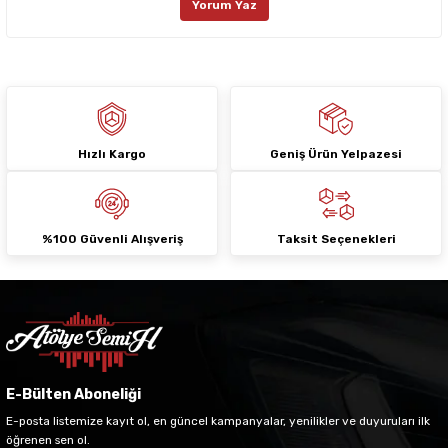
Yorum Yaz
Ürün fiyatı diğer sitelerden daha pahalı.
Bu ürüne benzer farklı alternatifler olmalı.
Hızlı Kargo
Geniş Ürün Yelpazesi
Gönder
%100 Güvenli Alışveriş
Taksit Seçenekleri
E-Bülten Aboneliği
E-posta listemize kayıt ol, en güncel kampanyalar, yenilikler ve duyuruları ilk
öğrenen sen ol.