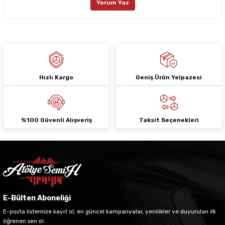
Yorum Yaz
Ürün fiyatı diğer sitelerden daha pahalı.
Bu ürüne benzer farklı alternatifler olmalı.
Hızlı Kargo
Geniş Ürün Yelpazesi
Gönder
%100 Güvenli Alışveriş
Taksit Seçenekleri
E-Bülten Aboneliği
E-posta listemize kayıt ol, en güncel kampanyalar, yenilikler ve duyuruları ilk
öğrenen sen ol.