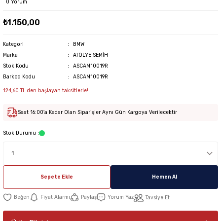
0 Yorum
₺1.150,00
Kategori
BMW
Marka
ATÖLYE SEMİH
Stok Kodu
ASCAM10019R
Barkod Kodu
ASCAM10019R
124,60 TL den başlayan taksitlerle!
Saat 16:00'a Kadar Olan Siparişler Aynı Gün Kargoya Verilecektir
Stok Durumu :
Sepete Ekle
Hemen Al
Fiyat Alarmı
Paylaş
Yorum Yaz
Tavsiye Et