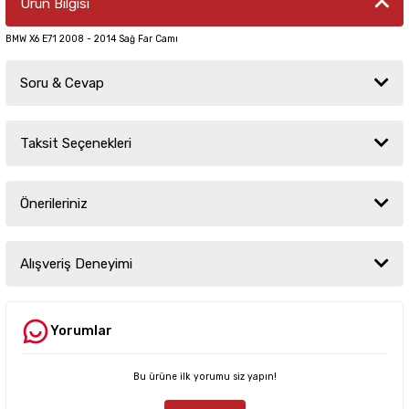
Ürün Bilgisi
BMW X6 E71 2008 - 2014 Sağ Far Camı
Soru & Cevap
Taksit Seçenekleri
Ürün hakkında henüz soru sorulmamış.
Önerileriniz
Soru Sor
Bu ürünün fiyat bilgisi, resim, ürün açıklamalarında ve diğer konularda
yetersiz gördüğünüz noktaları öneri formunu kullanarak tarafımıza
Alışveriş Deneyimi
iletebilirsiniz.
Görüş ve önerileriniz için teşekkür ederiz.
Yorumlar
Sitemize ilk yorumu siz yapın!
Ürün resmi kalitesiz, bozuk veya görüntülenemiyor.
Ürün açıklamasında eksik bilgiler bulunuyor.
Bu ürüne ilk yorumu siz yapın!
Deneyimini Paylaş
Ürün bilgilerinde hatalar bulunuyor.