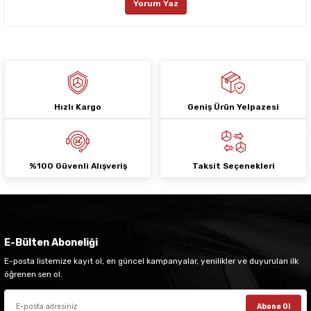
Yorum Yaz
Ürün fiyatı diğer sitelerden daha pahalı.
Bu ürüne benzer farklı alternatifler olmalı.
Hızlı Kargo
Geniş Ürün Yelpazesi
Gönder
%100 Güvenli Alışveriş
Taksit Seçenekleri
E-Bülten Aboneliği
E-posta listemize kayıt ol, en güncel kampanyalar, yenilikler ve duyuruları ilk
öğrenen sen ol.
Abone Ol