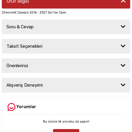
Ürün Bilgisi
Chevrolet Camaro 2016 - 2021 Sol Far Camı
Soru & Cevap
Taksit Seçenekleri
Ürün hakkında henüz soru sorulmamış.
Önerileriniz
Soru Sor
Bu ürünün fiyat bilgisi, resim, ürün açıklamalarında ve diğer konularda
yetersiz gördüğünüz noktaları öneri formunu kullanarak tarafımıza
Alışveriş Deneyimi
iletebilirsiniz.
Görüş ve önerileriniz için teşekkür ederiz.
Yorumlar
Sitemize ilk yorumu siz yapın!
Ürün resmi kalitesiz, bozuk veya görüntülenemiyor.
Ürün açıklamasında eksik bilgiler bulunuyor.
Bu ürüne ilk yorumu siz yapın!
Deneyimini Paylaş
Ürün bilgilerinde hatalar bulunuyor.