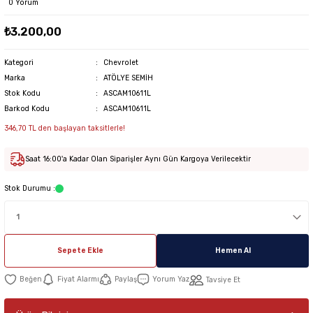
0 Yorum
₺3.200,00
Kategori
Chevrolet
Marka
ATÖLYE SEMİH
Stok Kodu
ASCAM10611L
Barkod Kodu
ASCAM10611L
346,70 TL den başlayan taksitlerle!
Saat 16:00'a Kadar Olan Siparişler Aynı Gün Kargoya Verilecektir
Stok Durumu :
Sepete Ekle
Hemen Al
Fiyat Alarmı
Paylaş
Yorum Yaz
Tavsiye Et