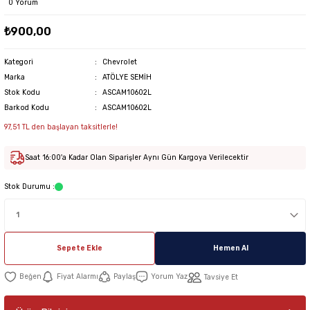
0 Yorum
₺900,00
Kategori
Chevrolet
Marka
ATÖLYE SEMİH
Stok Kodu
ASCAM10602L
Barkod Kodu
ASCAM10602L
97,51 TL den başlayan taksitlerle!
Saat 16:00'a Kadar Olan Siparişler Aynı Gün Kargoya Verilecektir
Stok Durumu :
Sepete Ekle
Hemen Al
Fiyat Alarmı
Paylaş
Yorum Yaz
Tavsiye Et