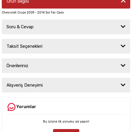
Ürün Bilgisi
Chevrolet Cruze 2009 - 2014 Sol Far Camı
Soru & Cevap
Taksit Seçenekleri
Ürün hakkında henüz soru sorulmamış.
Önerileriniz
Soru Sor
Bu ürünün fiyat bilgisi, resim, ürün açıklamalarında ve diğer konularda
yetersiz gördüğünüz noktaları öneri formunu kullanarak tarafımıza
Alışveriş Deneyimi
iletebilirsiniz.
Görüş ve önerileriniz için teşekkür ederiz.
Yorumlar
Sitemize ilk yorumu siz yapın!
Ürün resmi kalitesiz, bozuk veya görüntülenemiyor.
Ürün açıklamasında eksik bilgiler bulunuyor.
Bu ürüne ilk yorumu siz yapın!
Deneyimini Paylaş
Ürün bilgilerinde hatalar bulunuyor.