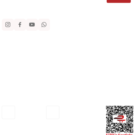
Sosyal Medya
Kurumsal
Alışveriş
Yardım
Adresimiz
Müşteri Hizmetleri
Haritada Gör
0530 772 75 33