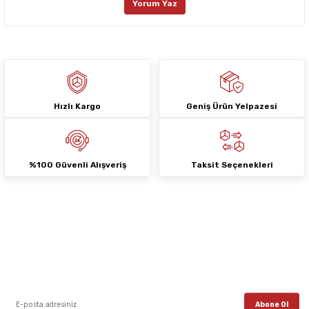
Yorum Yaz
Ürün fiyatı diğer sitelerden daha pahalı.
Bu ürüne benzer farklı alternatifler olmalı.
Hızlı Kargo
Geniş Ürün Yelpazesi
Gönder
%100 Güvenli Alışveriş
Taksit Seçenekleri
E-Bülten Aboneliği
E-posta listemize kayıt ol, en güncel kampanyalar, yenilikler ve duyuruları ilk
öğrenen sen ol.
Abone Ol