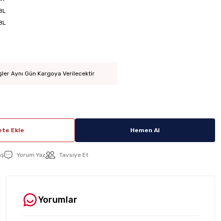
8L
8L
şler Aynı Gün Kargoya Verilecektir
te Ekle
Hemen Al
aş
Yorum Yaz
Tavsiye Et
Yorumlar