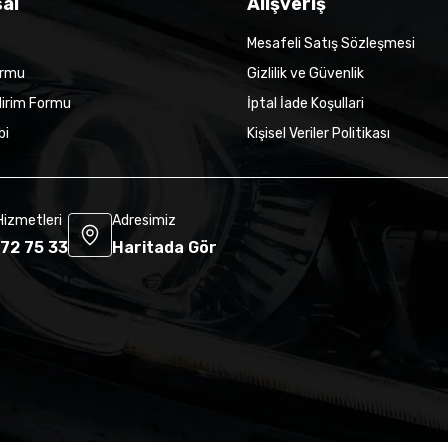
al
Alışveriş
Mesafeli Satış Sözleşmesi
ormu
Gizlilik ve Güvenlik
dirim Formu
İptal İade Koşullari
bi
Kişisel Veriler Politikası
Hizmetleri
Adresimiz
72 75 33
Haritada Gör