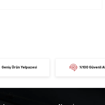
rda yetersiz gördüğünüz noktaları öneri formunu kullanarak
z soru sorulmamış.
rumu siz yapın!
ni Paylaş
 Sor
Geniş Ürün Yelpazesi
%100 Güvenli Al
der