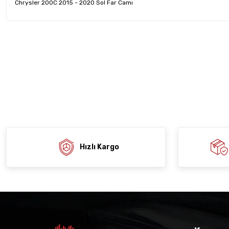
Chrysler 200C 2015 - 2020 Sol Far Camı
Bu ürünün fiyat bilgisi, resim, ürün açıklamalarında ve diğer konula
tarafımıza iletebilirsiniz.
Ürün hakkında henü
Sitemize ilk yo
Görüş ve önerileriniz için teşekkür ederiz.
Ürün resmi kalitesiz, bozuk veya görüntülenemiyor.
Deneyimi
Soru
Ürün açıklamasında eksik bilgiler bulunuyor.
Ürün bilgilerinde hatalar bulunuyor.
Ürün fiyatı diğer sitelerden daha pahalı.
Bu ürüne benzer farklı alternatifler olmalı.
Hızlı Kargo
Gön