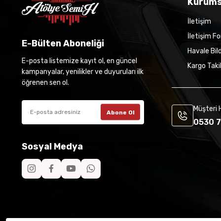
Kurums
İletişim
İletişim F
E-Bülten Aboneliği
Havale Bil
E-posta listemize kayıt ol, en güncel
Kargo Taki
kampanyalar, yenilikler ve duyuruları ilk
öğrenen sen ol.
Müşteri 
Abone Ol
0530 7
Sosyal Medya