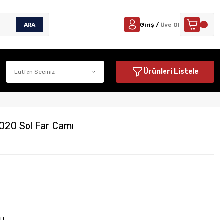
ARA
Giriş /
Üye Ol
Ürünleri Listele
020 Sol Far Camı
İH