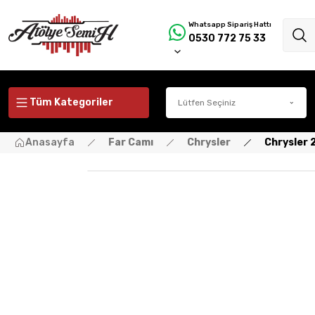
Whatsapp Sipariş Hattı
0530 772 75 33
Tüm Kategoriler
Anasayfa
Far Camı
Chrysler
Chrysler 