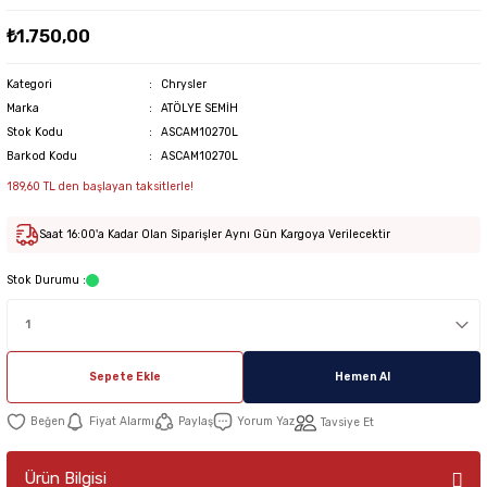
₺1.750,00
Kategori
Chrysler
Marka
ATÖLYE SEMİH
Stok Kodu
ASCAM10270L
Barkod Kodu
ASCAM10270L
189,60 TL den başlayan taksitlerle!
Saat 16:00'a Kadar Olan Siparişler Aynı Gün Kargoya Verilecektir
Stok Durumu :
Sepete Ekle
Hemen Al
Fiyat Alarmı
Paylaş
Yorum Yaz
Tavsiye Et
Ürün Bilgisi