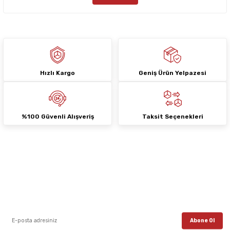
Bu ürüne benzer farklı alternatifler olmalı.
Hızlı Kargo
Geniş Ürün Yelpazesi
Gönder
%100 Güvenli Alışveriş
Taksit Seçenekleri
E-Bülten Aboneliği
E-posta listemize kayıt ol, en güncel kampanyalar, yenilikler ve duyuruları ilk
öğrenen sen ol.
Abone Ol