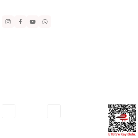
Sosyal Medya
Kurumsal
Alışveriş
Yardım
Adresimiz
Müşteri Hizmetleri
Haritada Gör
0530 772 75 33