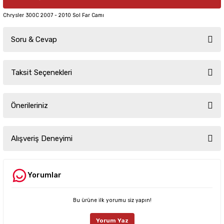
Chrysler 300C 2007 - 2010 Sol Far Camı
Soru & Cevap
Taksit Seçenekleri
Ürün hakkında henüz soru sorulmamış.
Önerileriniz
Soru Sor
Bu ürünün fiyat bilgisi, resim, ürün açıklamalarında ve diğer konularda
yetersiz gördüğünüz noktaları öneri formunu kullanarak tarafımıza
Alışveriş Deneyimi
iletebilirsiniz.
Görüş ve önerileriniz için teşekkür ederiz.
Yorumlar
Sitemize ilk yorumu siz yapın!
Ürün resmi kalitesiz, bozuk veya görüntülenemiyor.
Ürün açıklamasında eksik bilgiler bulunuyor.
Bu ürüne ilk yorumu siz yapın!
Deneyimini Paylaş
Ürün bilgilerinde hatalar bulunuyor.
Yorum Yaz
Ürün fiyatı diğer sitelerden daha pahalı.