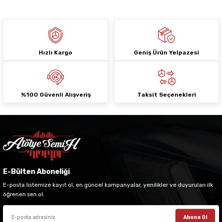
Hızlı Kargo
Geniş Ürün Yelpazesi
Gönder
%100 Güvenli Alışveriş
Taksit Seçenekleri
E-Bülten Aboneliği
E-posta listemize kayıt ol, en güncel kampanyalar, yenilikler ve duyuruları ilk
öğrenen sen ol.
Abone Ol