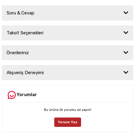
Soru & Cevap
Taksit Seçenekleri
Ürün hakkında henüz soru sorulmamış.
Önerileriniz
Soru Sor
Bu ürünün fiyat bilgisi, resim, ürün açıklamalarında ve diğer konularda
yetersiz gördüğünüz noktaları öneri formunu kullanarak tarafımıza
Alışveriş Deneyimi
iletebilirsiniz.
Görüş ve önerileriniz için teşekkür ederiz.
Yorumlar
Sitemize ilk yorumu siz yapın!
Ürün resmi kalitesiz, bozuk veya görüntülenemiyor.
Ürün açıklamasında eksik bilgiler bulunuyor.
Bu ürüne ilk yorumu siz yapın!
Deneyimini Paylaş
Ürün bilgilerinde hatalar bulunuyor.
Yorum Yaz
Ürün fiyatı diğer sitelerden daha pahalı.
Bu ürüne benzer farklı alternatifler olmalı.