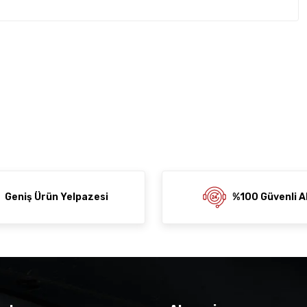
rda yetersiz gördüğünüz noktaları öneri formunu kullanarak
z soru sorulmamış.
rumu siz yapın!
ni Paylaş
 Sor
Geniş Ürün Yelpazesi
%100 Güvenli Al
der