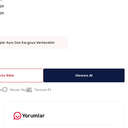
2R
2R
şler Aynı Gün Kargoya Verilecektir
te Ekle
Hemen Al
aş
Yorum Yaz
Tavsiye Et
Yorumlar