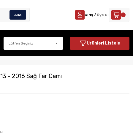
ARA
Giriş /
Üye Ol
Ürünleri Listele
 - 2016 Sağ Far Camı
İH