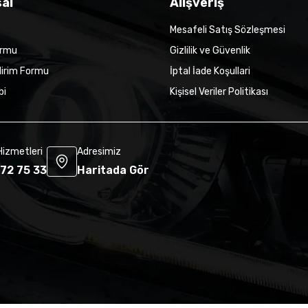
al
Alışveriş
Mesafeli Satış Sözleşmesi
ormu
Gizlilik ve Güvenlik
dirim Formu
İptal İade Koşullari
bi
Kişisel Veriler Politikası
Hizmetleri
Adresimiz
72 75 33
Haritada Gör