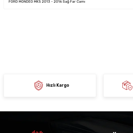
FORD MONDEO MK5 2013 - 2016 Sağ Far Camı
Bu ürünün fiyat bilgisi, resim, ürün açıklamalarında ve diğer konula
tarafımıza iletebilirsiniz.
Ürün hakkında henü
Sitemize ilk yo
Görüş ve önerileriniz için teşekkür ederiz.
Ürün resmi kalitesiz, bozuk veya görüntülenemiyor.
Deneyimi
Soru
Ürün açıklamasında eksik bilgiler bulunuyor.
Ürün bilgilerinde hatalar bulunuyor.
Ürün fiyatı diğer sitelerden daha pahalı.
Bu ürüne benzer farklı alternatifler olmalı.
Hızlı Kargo
Gön