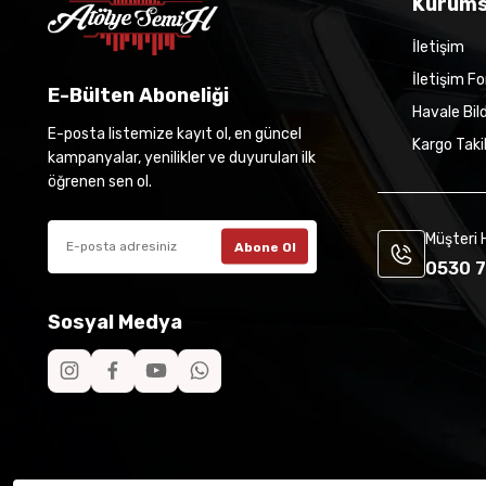
Kurums
İletişim
İletişim F
E-Bülten Aboneliği
Havale Bil
E-posta listemize kayıt ol, en güncel
Kargo Taki
kampanyalar, yenilikler ve duyuruları ilk
öğrenen sen ol.
Müşteri 
Abone Ol
0530 7
Sosyal Medya