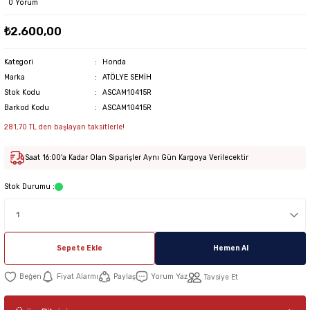
0 Yorum
₺2.600,00
Kategori
Honda
Marka
ATÖLYE SEMİH
Stok Kodu
ASCAM10415R
Barkod Kodu
ASCAM10415R
281,70 TL den başlayan taksitlerle!
Saat 16:00'a Kadar Olan Siparişler Aynı Gün Kargoya Verilecektir
Stok Durumu :
Sepete Ekle
Hemen Al
Fiyat Alarmı
Paylaş
Yorum Yaz
Tavsiye Et