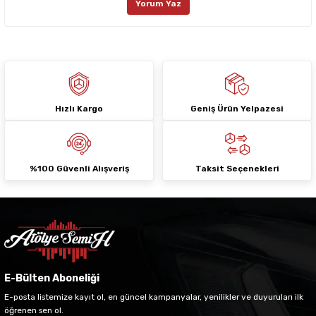
Yorum Yaz
Ürün fiyatı diğer sitelerden daha pahalı.
Bu ürüne benzer farklı alternatifler olmalı.
Hızlı Kargo
Geniş Ürün Yelpazesi
Gönder
%100 Güvenli Alışveriş
Taksit Seçenekleri
E-Bülten Aboneliği
E-posta listemize kayıt ol, en güncel kampanyalar, yenilikler ve duyuruları ilk
öğrenen sen ol.