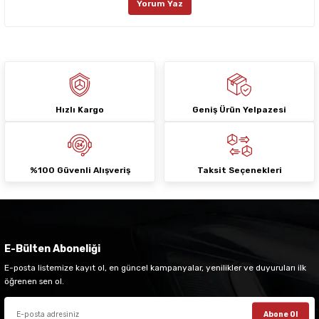
Yorum Yaz
Ürün fiyatı diğer sitelerden daha pahalı.
Bu ürüne benzer farklı alternatifler olmalı.
Hızlı Kargo
Geniş Ürün Yelpazesi
Gönder
%100 Güvenli Alışveriş
Taksit Seçenekleri
E-Bülten Aboneliği
E-posta listemize kayıt ol, en güncel kampanyalar, yenilikler ve duyuruları ilk
öğrenen sen ol.
Abone Ol