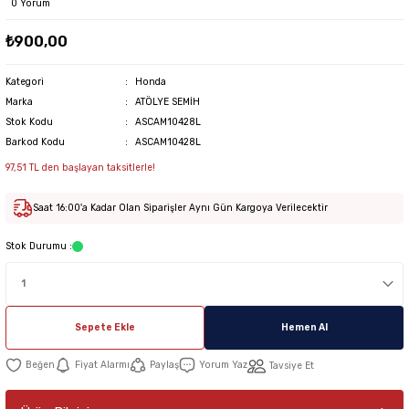
0 Yorum
₺900,00
Kategori
Honda
Marka
ATÖLYE SEMİH
Stok Kodu
ASCAM10428L
Barkod Kodu
ASCAM10428L
97,51 TL den başlayan taksitlerle!
Saat 16:00'a Kadar Olan Siparişler Aynı Gün Kargoya Verilecektir
Stok Durumu :
Sepete Ekle
Hemen Al
Fiyat Alarmı
Paylaş
Yorum Yaz
Tavsiye Et