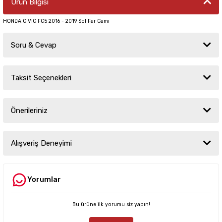
Ürün Bilgisi
HONDA CIVIC FC5 2016 - 2019 Sol Far Camı
Soru & Cevap
Taksit Seçenekleri
Ürün hakkında henüz soru sorulmamış.
Önerileriniz
Soru Sor
Bu ürünün fiyat bilgisi, resim, ürün açıklamalarında ve diğer konularda
yetersiz gördüğünüz noktaları öneri formunu kullanarak tarafımıza
Alışveriş Deneyimi
iletebilirsiniz.
Görüş ve önerileriniz için teşekkür ederiz.
Yorumlar
Sitemize ilk yorumu siz yapın!
Ürün resmi kalitesiz, bozuk veya görüntülenemiyor.
Ürün açıklamasında eksik bilgiler bulunuyor.
Bu ürüne ilk yorumu siz yapın!
Deneyimini Paylaş
Ürün bilgilerinde hatalar bulunuyor.