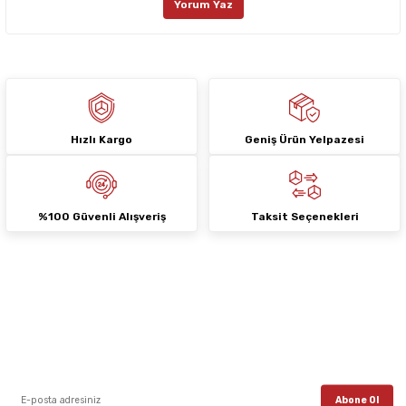
Yorum Yaz
Ürün fiyatı diğer sitelerden daha pahalı.
Bu ürüne benzer farklı alternatifler olmalı.
Hızlı Kargo
Geniş Ürün Yelpazesi
Gönder
%100 Güvenli Alışveriş
Taksit Seçenekleri
E-Bülten Aboneliği
E-posta listemize kayıt ol, en güncel kampanyalar, yenilikler ve duyuruları ilk
öğrenen sen ol.
Abone Ol