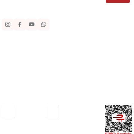
Sosyal Medya
Kurumsal
Alışveriş
Yardım
Adresimiz
Müşteri Hizmetleri
Haritada Gör
0530 772 75 33