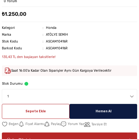
0 Yorum
₺1.250,00
Kategori
Honda
Marka
ATÖLYE SEMİH
Stok Kodu
ASCAM10416R
Barkod Kodu
ASCAM10416R
135,43 TL den başlayan taksitlerle!
Saat 16:00'a Kadar Olan Siparişler Aynı Gün Kargoya Verilecektir
Stok Durumu :
Sepete Ekle
Hemen Al
Fiyat Alarmı
Paylaş
Yorum Yaz
Tavsiye Et