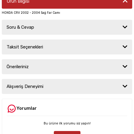
Ürün Bilgisi
HONDA CRV 2002 - 2004 Sağ Far Camı
Soru & Cevap
Taksit Seçenekleri
Ürün hakkında henüz soru sorulmamış.
Önerileriniz
Soru Sor
Bu ürünün fiyat bilgisi, resim, ürün açıklamalarında ve diğer konularda
yetersiz gördüğünüz noktaları öneri formunu kullanarak tarafımıza
Alışveriş Deneyimi
iletebilirsiniz.
Görüş ve önerileriniz için teşekkür ederiz.
Yorumlar
Sitemize ilk yorumu siz yapın!
Ürün resmi kalitesiz, bozuk veya görüntülenemiyor.
Ürün açıklamasında eksik bilgiler bulunuyor.
Bu ürüne ilk yorumu siz yapın!
Deneyimini Paylaş
Ürün bilgilerinde hatalar bulunuyor.