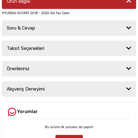
Ürün Bilgisi
HYUNDAI ACCENT 2018 - 2020 Sol Far Camı
Soru & Cevap
Taksit Seçenekleri
Ürün hakkında henüz soru sorulmamış.
Önerileriniz
Soru Sor
Bu ürünün fiyat bilgisi, resim, ürün açıklamalarında ve diğer konularda
yetersiz gördüğünüz noktaları öneri formunu kullanarak tarafımıza
Alışveriş Deneyimi
iletebilirsiniz.
Görüş ve önerileriniz için teşekkür ederiz.
Yorumlar
Sitemize ilk yorumu siz yapın!
Ürün resmi kalitesiz, bozuk veya görüntülenemiyor.
Ürün açıklamasında eksik bilgiler bulunuyor.
Bu ürüne ilk yorumu siz yapın!
Deneyimini Paylaş
Ürün bilgilerinde hatalar bulunuyor.