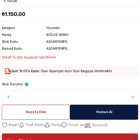
0 Yorum
₺1.150,00
Kategori
Hyundai
Marka
ATÖLYE SEMİH
Stok Kodu
ASCAM10491L
Barkod Kodu
ASCAM10491L
124,60 TL den başlayan taksitlerle!
Saat 16:00'a Kadar Olan Siparişler Aynı Gün Kargoya Verilecektir
Stok Durumu :
Sepete Ekle
Hemen Al
Fiyat Alarmı
Paylaş
Yorum Yaz
Tavsiye Et