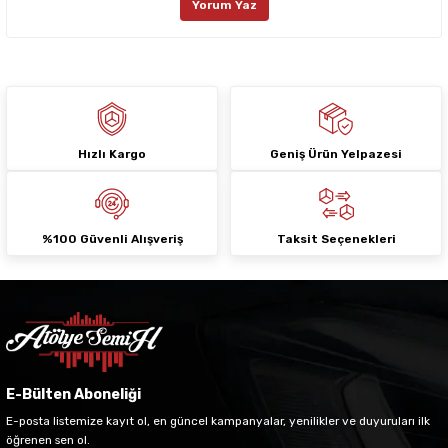
Yorum Yaz
Ürün fiyatı diğer sitelerden daha pahalı.
Bu ürüne benzer farklı alternatifler olmalı.
Hızlı Kargo
Geniş Ürün Yelpazesi
Gönder
%100 Güvenli Alışveriş
Taksit Seçenekleri
E-Bülten Aboneliği
E-posta listemize kayıt ol, en güncel kampanyalar, yenilikler ve duyuruları ilk
öğrenen sen ol.