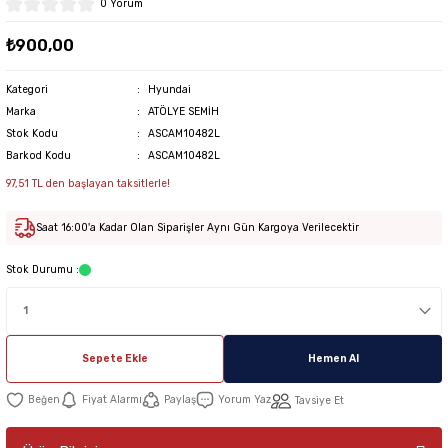
0 Yorum
₺900,00
Kategori
Hyundai
Marka
ATÖLYE SEMİH
Stok Kodu
ASCAM10482L
Barkod Kodu
ASCAM10482L
97,51 TL den başlayan taksitlerle!
Saat 16:00'a Kadar Olan Siparişler Aynı Gün Kargoya Verilecektir
Stok Durumu :
Sepete Ekle
Hemen Al
Fiyat Alarmı
Paylaş
Yorum Yaz
Tavsiye Et