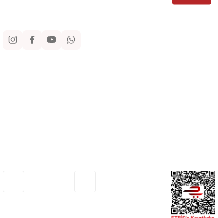
Sosyal Medya
Kurumsal
Alışveriş
Yardım
Adresimiz
Müşteri Hizmetleri
Haritada Gör
0530 772 75 33