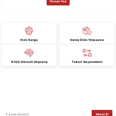
Yorum Yaz
Ürün fiyatı diğer sitelerden daha pahalı.
Bu ürüne benzer farklı alternatifler olmalı.
Hızlı Kargo
Geniş Ürün Yelpazesi
Gönder
%100 Güvenli Alışveriş
Taksit Seçenekleri
E-Bülten Aboneliği
E-posta listemize kayıt ol, en güncel kampanyalar, yenilikler ve duyuruları ilk
öğrenen sen ol.
Abone Ol