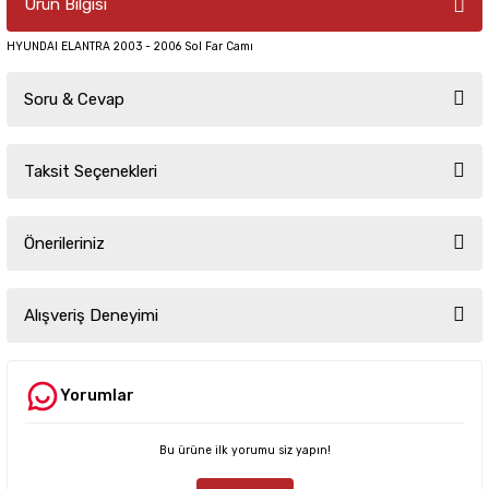
Ürün Bilgisi
HYUNDAI ELANTRA 2003 - 2006 Sol Far Camı
Soru & Cevap
Taksit Seçenekleri
Ürün hakkında henüz soru sorulmamış.
Önerileriniz
Soru Sor
Bu ürünün fiyat bilgisi, resim, ürün açıklamalarında ve diğer konularda
yetersiz gördüğünüz noktaları öneri formunu kullanarak tarafımıza
Alışveriş Deneyimi
iletebilirsiniz.
Görüş ve önerileriniz için teşekkür ederiz.
Yorumlar
Sitemize ilk yorumu siz yapın!
Ürün resmi kalitesiz, bozuk veya görüntülenemiyor.
Ürün açıklamasında eksik bilgiler bulunuyor.
Bu ürüne ilk yorumu siz yapın!
Deneyimini Paylaş
Ürün bilgilerinde hatalar bulunuyor.