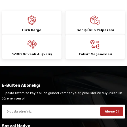
Hızlı Kargo
Geniş Ürün Yelpazesi
Gönder
%100 Güvenli Alışveriş
Taksit Seçenekleri
E-Bülten Aboneliği
E-posta listemize kayıt ol, en güncel kampanyalar, yenilikler ve duyuruları ilk
öğrenen sen ol.
Abone Ol
Sosyal Medya