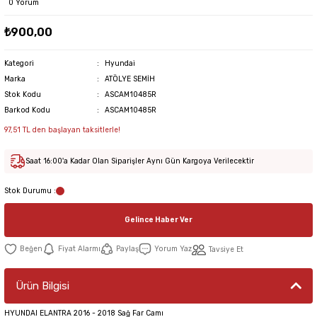
0 Yorum
₺900,00
Kategori
Hyundai
Marka
ATÖLYE SEMİH
Stok Kodu
ASCAM10485R
Barkod Kodu
ASCAM10485R
97,51 TL den başlayan taksitlerle!
Saat 16:00'a Kadar Olan Siparişler Aynı Gün Kargoya Verilecektir
Stok Durumu :
Gelince Haber Ver
Fiyat Alarmı
Paylaş
Yorum Yaz
Tavsiye Et
Ürün Bilgisi
HYUNDAI ELANTRA 2016 - 2018 Sağ Far Camı