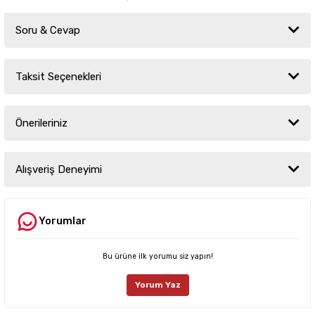
Soru & Cevap
Taksit Seçenekleri
Ürün hakkında henüz soru sorulmamış.
Önerileriniz
Soru Sor
Bu ürünün fiyat bilgisi, resim, ürün açıklamalarında ve diğer konularda
yetersiz gördüğünüz noktaları öneri formunu kullanarak tarafımıza
Alışveriş Deneyimi
iletebilirsiniz.
Görüş ve önerileriniz için teşekkür ederiz.
Yorumlar
Sitemize ilk yorumu siz yapın!
Ürün resmi kalitesiz, bozuk veya görüntülenemiyor.
Ürün açıklamasında eksik bilgiler bulunuyor.
Bu ürüne ilk yorumu siz yapın!
Deneyimini Paylaş
Ürün bilgilerinde hatalar bulunuyor.
Yorum Yaz
Ürün fiyatı diğer sitelerden daha pahalı.
Bu ürüne benzer farklı alternatifler olmalı.