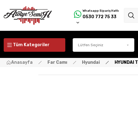
Whatsapp Sipariş Hattı
0530 772 75 33
Tüm Kategoriler
Anasayfa
Far Camı
Hyundai
HYUNDAI T