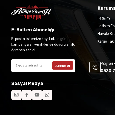
Kurums
İletişim
İletişim F
E-Bülten Aboneliği
Havale Bil
E-posta listemize kayıt ol, en güncel
Kargo Taki
kampanyalar, yenilikler ve duyuruları ilk
öğrenen sen ol.
Müşteri 
Abone Ol
0530 7
Sosyal Medya