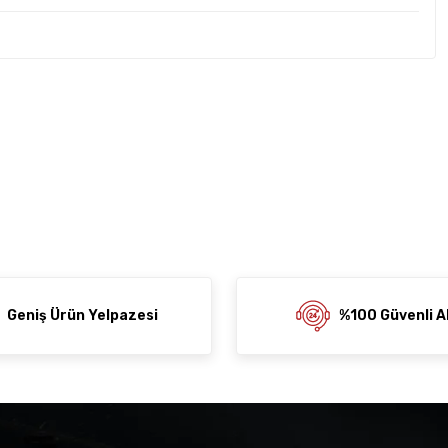
rda yetersiz gördüğünüz noktaları öneri formunu kullanarak
z soru sorulmamış.
rumu siz yapın!
ni Paylaş
 Sor
Geniş Ürün Yelpazesi
%100 Güvenli Al
der