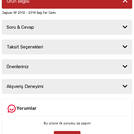
Ürün Bilgisi
Jaguar XF 2012 - 2014 Sağ Far Camı
Soru & Cevap
Taksit Seçenekleri
Ürün hakkında henüz soru sorulmamış.
Önerileriniz
Soru Sor
Bu ürünün fiyat bilgisi, resim, ürün açıklamalarında ve diğer konularda
yetersiz gördüğünüz noktaları öneri formunu kullanarak tarafımıza
Alışveriş Deneyimi
iletebilirsiniz.
Görüş ve önerileriniz için teşekkür ederiz.
Yorumlar
Sitemize ilk yorumu siz yapın!
Ürün resmi kalitesiz, bozuk veya görüntülenemiyor.
Ürün açıklamasında eksik bilgiler bulunuyor.
Bu ürüne ilk yorumu siz yapın!
Deneyimini Paylaş
Ürün bilgilerinde hatalar bulunuyor.