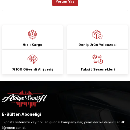
Yorum Yaz
Ürün fiyatı diğer sitelerden daha pahalı.
Bu ürüne benzer farklı alternatifler olmalı.
Hızlı Kargo
Geniş Ürün Yelpazesi
Gönder
%100 Güvenli Alışveriş
Taksit Seçenekleri
E-Bülten Aboneliği
E-posta listemize kayıt ol, en güncel kampanyalar, yenilikler ve duyuruları ilk
öğrenen sen ol.