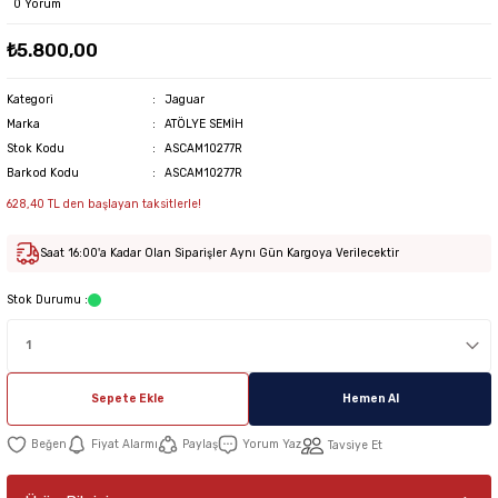
0 Yorum
₺5.800,00
Kategori
Jaguar
Marka
ATÖLYE SEMİH
Stok Kodu
ASCAM10277R
Barkod Kodu
ASCAM10277R
628,40 TL den başlayan taksitlerle!
Saat 16:00'a Kadar Olan Siparişler Aynı Gün Kargoya Verilecektir
Stok Durumu :
Sepete Ekle
Hemen Al
Fiyat Alarmı
Paylaş
Yorum Yaz
Tavsiye Et