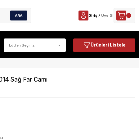
ARA
Giriş /
Üye Ol
Ürünleri Listele
014 Sağ Far Camı
İH