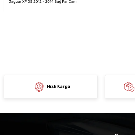
Jaguar XF DS 2012 - 2014 Sağ Far Camı
Bu ürünün fiyat bilgisi, resim, ürün açıklamalarında ve diğer konula
tarafımıza iletebilirsiniz.
Ürün hakkında henü
Sitemize ilk yo
Görüş ve önerileriniz için teşekkür ederiz.
Ürün resmi kalitesiz, bozuk veya görüntülenemiyor.
Deneyimi
Soru
Ürün açıklamasında eksik bilgiler bulunuyor.
Ürün bilgilerinde hatalar bulunuyor.
Ürün fiyatı diğer sitelerden daha pahalı.
Bu ürüne benzer farklı alternatifler olmalı.
Hızlı Kargo
Gön