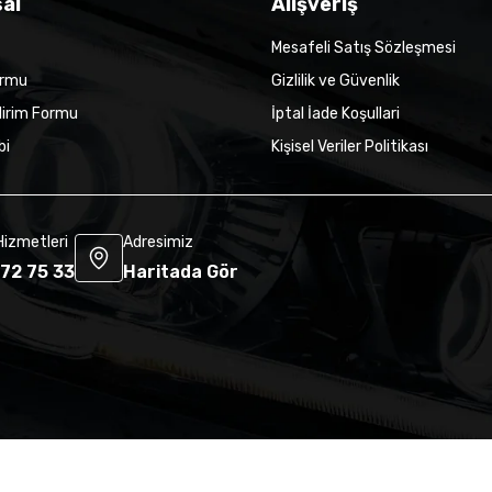
al
Alışveriş
Mesafeli Satış Sözleşmesi
ormu
Gizlilik ve Güvenlik
dirim Formu
İptal İade Koşullari
bi
Kişisel Veriler Politikası
Hizmetleri
Adresimiz
72 75 33
Haritada Gör