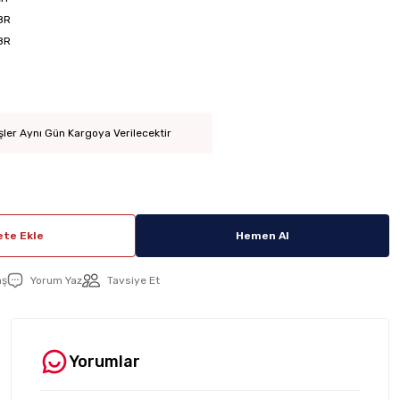
8R
8R
şler Aynı Gün Kargoya Verilecektir
te Ekle
Hemen Al
aş
Yorum Yaz
Tavsiye Et
Yorumlar