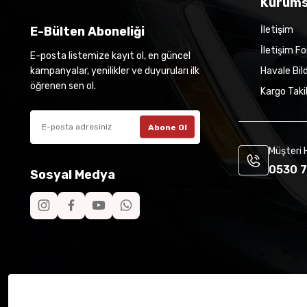
Kurums
E-Bülten Aboneliği
İletişim
İletişim F
E-posta listemize kayıt ol, en güncel
kampanyalar, yenilikler ve duyuruları ilk
Havale Bil
öğrenen sen ol.
Kargo Taki
Abone Ol
Müşteri 
0530 7
Sosyal Medya