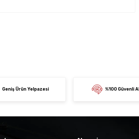
rda yetersiz gördüğünüz noktaları öneri formunu kullanarak
z soru sorulmamış.
rumu siz yapın!
ni Paylaş
 Sor
Geniş Ürün Yelpazesi
%100 Güvenli Al
der