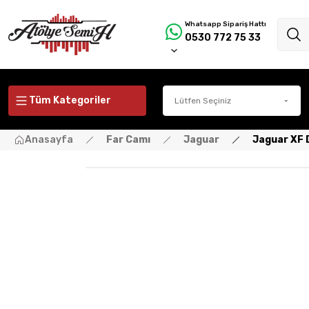
Whatsapp Sipariş Hattı
0530 772 75 33
Tüm Kategoriler
Anasayfa
Far Camı
Jaguar
Jaguar XF 