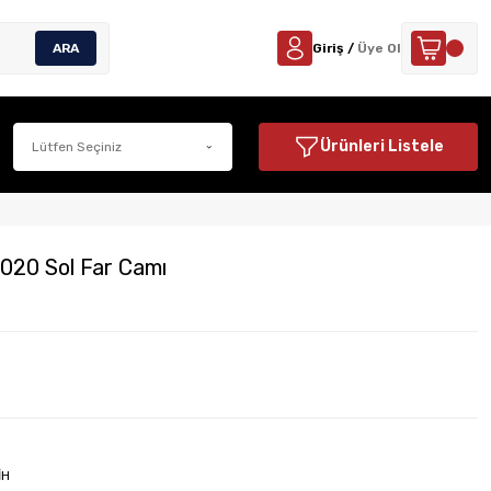
ARA
Giriş /
Üye Ol
Ürünleri Listele
020 Sol Far Camı
İH