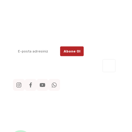
E-Bülten Aboneliği
İletişim
İletişim F
E-posta listemize kayıt ol, en güncel
kampanyalar, yenilikler ve duyuruları ilk
Havale Bil
öğrenen sen ol.
Kargo Taki
Abone Ol
Müşteri 
0530 7
Sosyal Medya