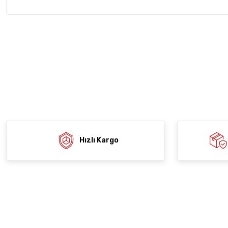
Bu ürünün fiyat bilgisi, resim, ürün açıklamalarında ve diğer konula
tarafımıza iletebilirsiniz.
Ürün hakkında henü
Sitemize ilk yo
Görüş ve önerileriniz için teşekkür ederiz.
Ürün resmi kalitesiz, bozuk veya görüntülenemiyor.
Deneyimi
Soru
Ürün açıklamasında eksik bilgiler bulunuyor.
Ürün bilgilerinde hatalar bulunuyor.
Ürün fiyatı diğer sitelerden daha pahalı.
Bu ürüne benzer farklı alternatifler olmalı.
Hızlı Kargo
Gön
Kurums