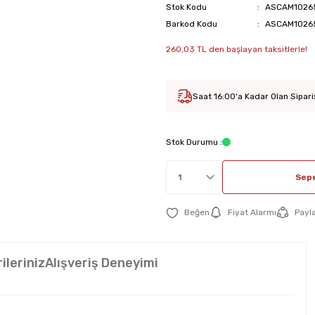
Stok Kodu
ASCAM1026
Barkod Kodu
ASCAM1026
260,03 TL den başlayan taksitlerle!
Saat 16:00'a Kadar Olan Sipari
Stok Durumu :
Sepe
Fiyat Alarmı
Payl
ileriniz
Alışveriş Deneyimi