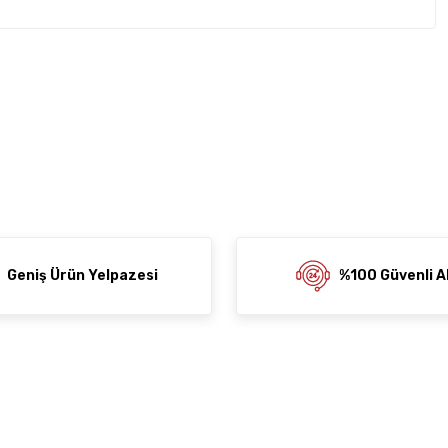
rda yetersiz gördüğünüz noktaları öneri formunu kullanarak
z soru sorulmamış.
rumu siz yapın!
ni Paylaş
 Sor
Geniş Ürün Yelpazesi
%100 Güvenli Al
der
al
Alışveriş