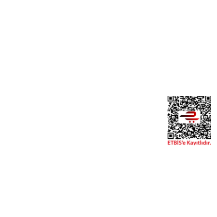
Yeni Üyelik
Üye Girişi
Şifremi Unuttum