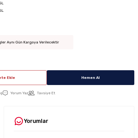
5L
5L
şler Aynı Gün Kargoya Verilecektir
te Ekle
Hemen Al
aş
Yorum Yaz
Tavsiye Et
Yorumlar