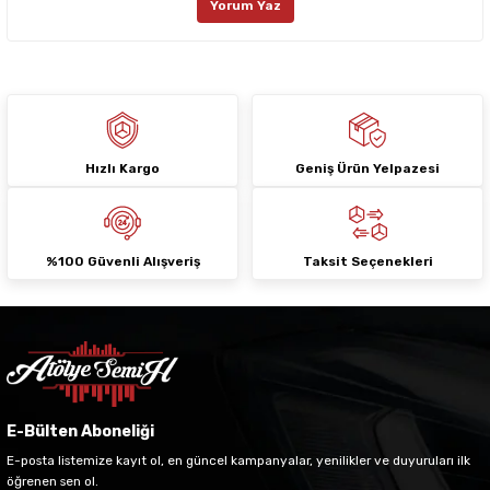
Yorum Yaz
Ürün fiyatı diğer sitelerden daha pahalı.
Bu ürüne benzer farklı alternatifler olmalı.
Hızlı Kargo
Geniş Ürün Yelpazesi
Gönder
%100 Güvenli Alışveriş
Taksit Seçenekleri
E-Bülten Aboneliği
E-posta listemize kayıt ol, en güncel kampanyalar, yenilikler ve duyuruları ilk
öğrenen sen ol.