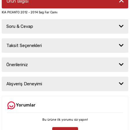
Ürün Bilgisi
KIA PICANTO 2012 - 2014 Sağ Far Camı
Soru & Cevap
Taksit Seçenekleri
Ürün hakkında henüz soru sorulmamış.
Önerileriniz
Soru Sor
Bu ürünün fiyat bilgisi, resim, ürün açıklamalarında ve diğer konularda
yetersiz gördüğünüz noktaları öneri formunu kullanarak tarafımıza
Alışveriş Deneyimi
iletebilirsiniz.
Görüş ve önerileriniz için teşekkür ederiz.
Yorumlar
Sitemize ilk yorumu siz yapın!
Ürün resmi kalitesiz, bozuk veya görüntülenemiyor.
Ürün açıklamasında eksik bilgiler bulunuyor.
Bu ürüne ilk yorumu siz yapın!
Deneyimini Paylaş
Ürün bilgilerinde hatalar bulunuyor.