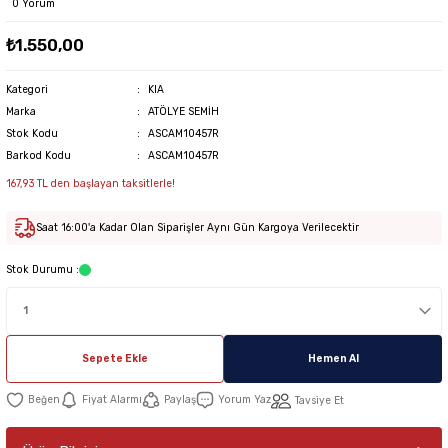
0 Yorum
₺1.550,00
Kategori
KIA
Marka
ATÖLYE SEMİH
Stok Kodu
ASCAM10457R
Barkod Kodu
ASCAM10457R
167,93 TL den başlayan taksitlerle!
Saat 16:00'a Kadar Olan Siparişler Aynı Gün Kargoya Verilecektir
Stok Durumu :
Sepete Ekle
Hemen Al
Fiyat Alarmı
Paylaş
Yorum Yaz
Tavsiye Et