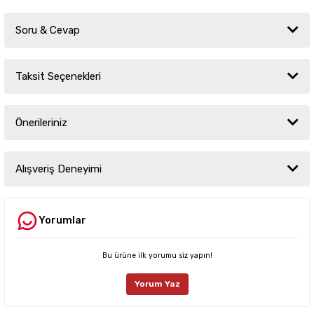
Soru & Cevap
Taksit Seçenekleri
Ürün hakkında henüz soru sorulmamış.
Önerileriniz
Soru Sor
Bu ürünün fiyat bilgisi, resim, ürün açıklamalarında ve diğer konularda
yetersiz gördüğünüz noktaları öneri formunu kullanarak tarafımıza
Alışveriş Deneyimi
iletebilirsiniz.
Görüş ve önerileriniz için teşekkür ederiz.
Yorumlar
Sitemize ilk yorumu siz yapın!
Ürün resmi kalitesiz, bozuk veya görüntülenemiyor.
Ürün açıklamasında eksik bilgiler bulunuyor.
Bu ürüne ilk yorumu siz yapın!
Deneyimini Paylaş
Ürün bilgilerinde hatalar bulunuyor.
Yorum Yaz
Ürün fiyatı diğer sitelerden daha pahalı.
Bu ürüne benzer farklı alternatifler olmalı.