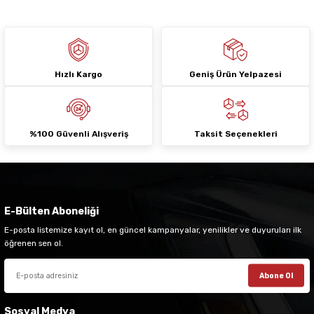
Hızlı Kargo
Geniş Ürün Yelpazesi
Gönder
%100 Güvenli Alışveriş
Taksit Seçenekleri
E-Bülten Aboneliği
E-posta listemize kayıt ol, en güncel kampanyalar, yenilikler ve duyuruları ilk
öğrenen sen ol.
Abone Ol
Sosyal Medya