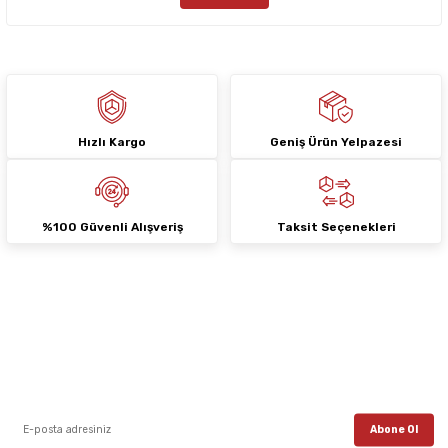
Bu ürüne benzer farklı alternatifler olmalı.
Hızlı Kargo
Geniş Ürün Yelpazesi
Gönder
%100 Güvenli Alışveriş
Taksit Seçenekleri
E-Bülten Aboneliği
E-posta listemize kayıt ol, en güncel kampanyalar, yenilikler ve duyuruları ilk
öğrenen sen ol.
Abone Ol