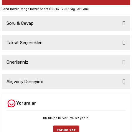
Land Rover Range Rover Sport II 2013 - 2017 Sağ Far Camı
Soru & Cevap
Taksit Seçenekleri
Ürün hakkında henüz soru sorulmamış.
Önerileriniz
Soru Sor
Bu ürünün fiyat bilgisi, resim, ürün açıklamalarında ve diğer konularda
yetersiz gördüğünüz noktaları öneri formunu kullanarak tarafımıza
Alışveriş Deneyimi
iletebilirsiniz.
Görüş ve önerileriniz için teşekkür ederiz.
Yorumlar
Sitemize ilk yorumu siz yapın!
Ürün resmi kalitesiz, bozuk veya görüntülenemiyor.
Ürün açıklamasında eksik bilgiler bulunuyor.
Bu ürüne ilk yorumu siz yapın!
Deneyimini Paylaş
Ürün bilgilerinde hatalar bulunuyor.
Yorum Yaz
Ürün fiyatı diğer sitelerden daha pahalı.