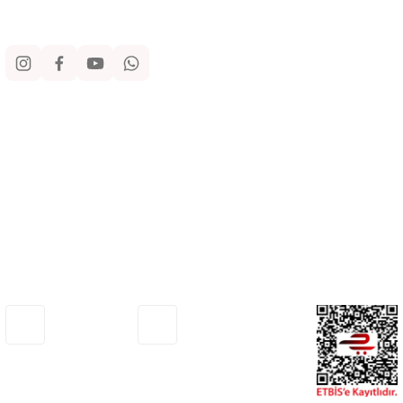
Sosyal Medya
Kurumsal
Alışveriş
Yardım
Adresimiz
Müşteri Hizmetleri
Haritada Gör
0530 772 75 33