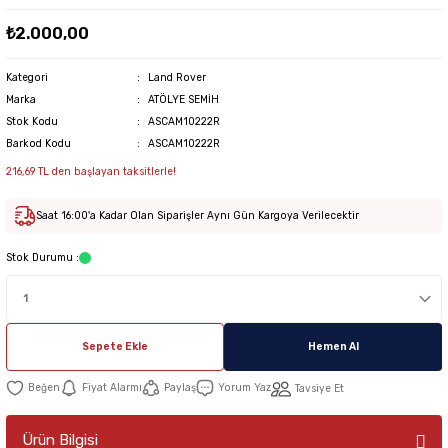
₺2.000,00
Kategori
Land Rover
Marka
ATÖLYE SEMİH
Stok Kodu
ASCAM10222R
Barkod Kodu
ASCAM10222R
216,69 TL den başlayan taksitlerle!
Saat 16:00'a Kadar Olan Siparişler Aynı Gün Kargoya Verilecektir
Stok Durumu :
Sepete Ekle
Hemen Al
Fiyat Alarmı
Paylaş
Yorum Yaz
Tavsiye Et
Ürün Bilgisi