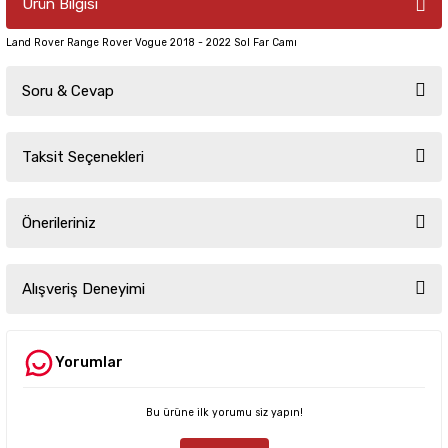
Ürün Bilgisi
Land Rover Range Rover Vogue 2018 - 2022 Sol Far Camı
Soru & Cevap
Taksit Seçenekleri
Ürün hakkında henüz soru sorulmamış.
Önerileriniz
Soru Sor
Bu ürünün fiyat bilgisi, resim, ürün açıklamalarında ve diğer konularda
yetersiz gördüğünüz noktaları öneri formunu kullanarak tarafımıza
Alışveriş Deneyimi
iletebilirsiniz.
Görüş ve önerileriniz için teşekkür ederiz.
Yorumlar
Sitemize ilk yorumu siz yapın!
Ürün resmi kalitesiz, bozuk veya görüntülenemiyor.
Ürün açıklamasında eksik bilgiler bulunuyor.
Bu ürüne ilk yorumu siz yapın!
Deneyimini Paylaş
Ürün bilgilerinde hatalar bulunuyor.