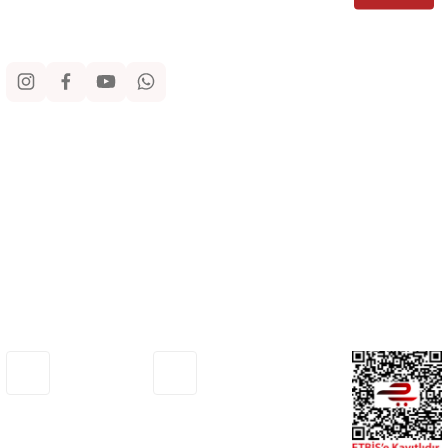
Sosyal Medya
Kurumsal
Alışveriş
Yardım
Adresimiz
Müşteri Hizmetleri
Haritada Gör
0530 772 75 33