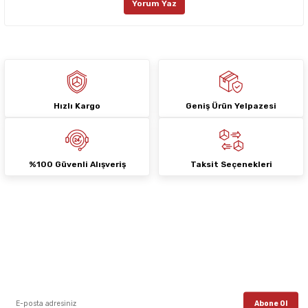
Yorum Yaz
Ürün fiyatı diğer sitelerden daha pahalı.
Bu ürüne benzer farklı alternatifler olmalı.
Hızlı Kargo
Geniş Ürün Yelpazesi
Gönder
%100 Güvenli Alışveriş
Taksit Seçenekleri
E-Bülten Aboneliği
E-posta listemize kayıt ol, en güncel kampanyalar, yenilikler ve duyuruları ilk
öğrenen sen ol.
Abone Ol