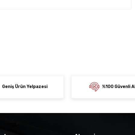
rda yetersiz gördüğünüz noktaları öneri formunu kullanarak
z soru sorulmamış.
rumu siz yapın!
ni Paylaş
 Sor
Geniş Ürün Yelpazesi
%100 Güvenli Al
der