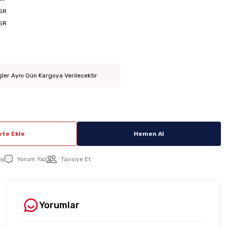
5R
5R
şler Aynı Gün Kargoya Verilecektir
te Ekle
Hemen Al
aş
Yorum Yaz
Tavsiye Et
Yorumlar