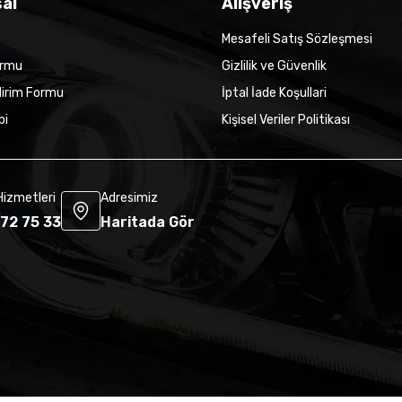
al
Alışveriş
Mesafeli Satış Sözleşmesi
ormu
Gizlilik ve Güvenlik
dirim Formu
İptal İade Koşullari
bi
Kişisel Veriler Politikası
Hizmetleri
Adresimiz
72 75 33
Haritada Gör