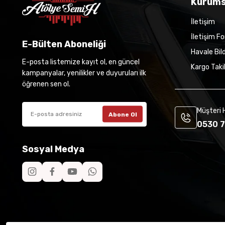
Kurums
İletişim
İletişim F
E-Bülten Aboneliği
Havale Bil
E-posta listemize kayıt ol, en güncel
Kargo Taki
kampanyalar, yenilikler ve duyuruları ilk
öğrenen sen ol.
Müşteri 
Abone Ol
0530 7
Sosyal Medya