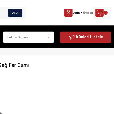
ARA
Giriş /
Üye Ol
Ürünleri Listele
Sağ Far Camı
İH