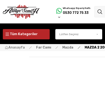
Whatsapp Sipariş Hattı
0530 772 75 33
Tüm Kategoriler
Anasayfa
Far Camı
Mazda
MAZDA 2 200