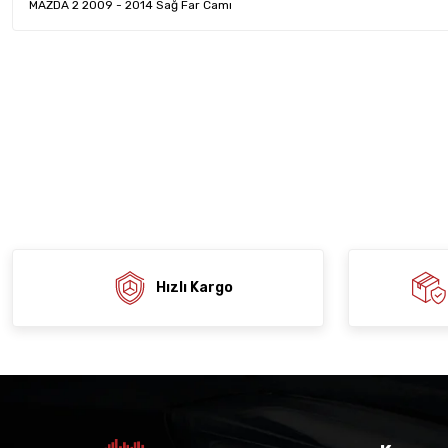
MAZDA 2 2009 - 2014 Sağ Far Camı
Bu ürünün fiyat bilgisi, resim, ürün açıklamalarında ve diğer konula
tarafımıza iletebilirsiniz.
Ürün hakkında henü
Sitemize ilk yo
Görüş ve önerileriniz için teşekkür ederiz.
Ürün resmi kalitesiz, bozuk veya görüntülenemiyor.
Deneyimi
Soru
Ürün açıklamasında eksik bilgiler bulunuyor.
Ürün bilgilerinde hatalar bulunuyor.
Ürün fiyatı diğer sitelerden daha pahalı.
Bu ürüne benzer farklı alternatifler olmalı.
Hızlı Kargo
Gön