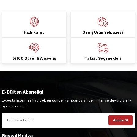
Hızlı Kargo
Geniş Ürün Yelpazesi
Gönder
%100 Güvenli Alışveriş
Taksit Seçenekleri
E-Bülten Aboneliği
E-posta listemize kayıt ol, en güncel kampanyalar, yenilikler ve duyuruları ilk
öğrenen sen ol.
Abone Ol
Sosyal Medya