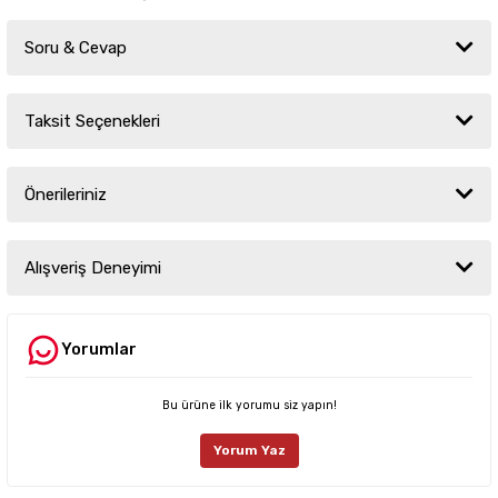
Soru & Cevap
Taksit Seçenekleri
Ürün hakkında henüz soru sorulmamış.
Önerileriniz
Soru Sor
Bu ürünün fiyat bilgisi, resim, ürün açıklamalarında ve diğer konularda
yetersiz gördüğünüz noktaları öneri formunu kullanarak tarafımıza
Alışveriş Deneyimi
iletebilirsiniz.
Görüş ve önerileriniz için teşekkür ederiz.
Yorumlar
Sitemize ilk yorumu siz yapın!
Ürün resmi kalitesiz, bozuk veya görüntülenemiyor.
Ürün açıklamasında eksik bilgiler bulunuyor.
Bu ürüne ilk yorumu siz yapın!
Deneyimini Paylaş
Ürün bilgilerinde hatalar bulunuyor.
Yorum Yaz
Ürün fiyatı diğer sitelerden daha pahalı.
Bu ürüne benzer farklı alternatifler olmalı.