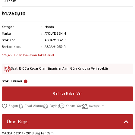
0 Yorum
₺1.250,00
Kategori
Mazda
Marka
ATÖLYE SEMİH
Stok Kodu
ASCAM10391R
Barkod Kodu
ASCAM10391R
135,43 TL den başlayan taksitlerle!
Saat 16:00'a Kadar Olan Siparişler Aynı Gün Kargoya Verilecektir
Stok Durumu :
Gelince Haber Ver
Fiyat Alarmı
Paylaş
Yorum Yaz
Tavsiye Et
Ürün Bilgisi
MAZDA 3 2017 - 2018 Sağ Far Camı