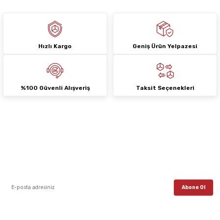
Hızlı Kargo
Geniş Ürün Yelpazesi
Gönder
%100 Güvenli Alışveriş
Taksit Seçenekleri
E-Bülten Aboneliği
E-posta listemize kayıt ol, en güncel kampanyalar, yenilikler ve duyuruları ilk
öğrenen sen ol.
Abone Ol
Sosyal Medya