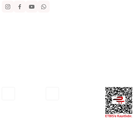
Kurumsal
Alışveriş
Yardım
Adresimiz
Müşteri Hizmetleri
Haritada Gör
0530 772 75 33