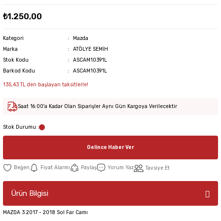
₺1.250,00
Kategori
Mazda
Marka
ATÖLYE SEMİH
Stok Kodu
ASCAM10391L
Barkod Kodu
ASCAM10391L
135,43 TL den başlayan taksitlerle!
Saat 16:00'a Kadar Olan Siparişler Aynı Gün Kargoya Verilecektir
Stok Durumu :
Gelince Haber Ver
Fiyat Alarmı
Paylaş
Yorum Yaz
Tavsiye Et
Ürün Bilgisi
MAZDA 3 2017 - 2018 Sol Far Camı