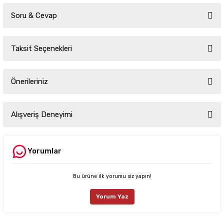
Soru & Cevap
Taksit Seçenekleri
Ürün hakkında henüz soru sorulmamış.
Önerileriniz
Soru Sor
Bu ürünün fiyat bilgisi, resim, ürün açıklamalarında ve diğer konularda
yetersiz gördüğünüz noktaları öneri formunu kullanarak tarafımıza
Alışveriş Deneyimi
iletebilirsiniz.
Görüş ve önerileriniz için teşekkür ederiz.
Yorumlar
Sitemize ilk yorumu siz yapın!
Ürün resmi kalitesiz, bozuk veya görüntülenemiyor.
Ürün açıklamasında eksik bilgiler bulunuyor.
Bu ürüne ilk yorumu siz yapın!
Deneyimini Paylaş
Ürün bilgilerinde hatalar bulunuyor.
Yorum Yaz
Ürün fiyatı diğer sitelerden daha pahalı.
Bu ürüne benzer farklı alternatifler olmalı.