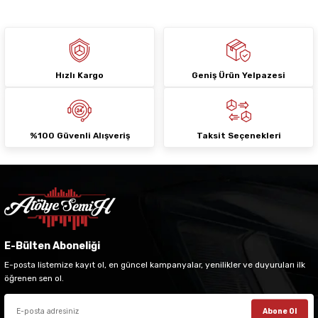
Hızlı Kargo
Geniş Ürün Yelpazesi
Gönder
%100 Güvenli Alışveriş
Taksit Seçenekleri
E-Bülten Aboneliği
E-posta listemize kayıt ol, en güncel kampanyalar, yenilikler ve duyuruları ilk
öğrenen sen ol.
Abone Ol