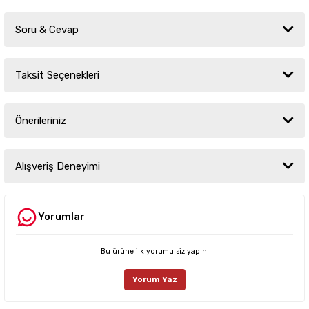
Soru & Cevap
Taksit Seçenekleri
Ürün hakkında henüz soru sorulmamış.
Önerileriniz
Soru Sor
Bu ürünün fiyat bilgisi, resim, ürün açıklamalarında ve diğer konularda
yetersiz gördüğünüz noktaları öneri formunu kullanarak tarafımıza
Alışveriş Deneyimi
iletebilirsiniz.
Görüş ve önerileriniz için teşekkür ederiz.
Yorumlar
Sitemize ilk yorumu siz yapın!
Ürün resmi kalitesiz, bozuk veya görüntülenemiyor.
Ürün açıklamasında eksik bilgiler bulunuyor.
Bu ürüne ilk yorumu siz yapın!
Deneyimini Paylaş
Ürün bilgilerinde hatalar bulunuyor.
Yorum Yaz
Ürün fiyatı diğer sitelerden daha pahalı.
Bu ürüne benzer farklı alternatifler olmalı.