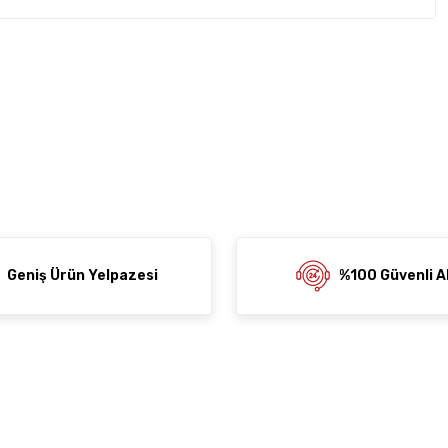
rda yetersiz gördüğünüz noktaları öneri formunu kullanarak
z soru sorulmamış.
rumu siz yapın!
ni Paylaş
 Sor
Geniş Ürün Yelpazesi
%100 Güvenli Al
der
al
Alışveriş