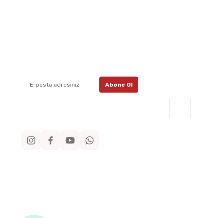
E-Bülten Aboneliği
İletişim
İletişim F
E-posta listemize kayıt ol, en güncel
kampanyalar, yenilikler ve duyuruları ilk
Havale Bil
öğrenen sen ol.
Kargo Taki
Abone Ol
Müşteri 
0530 7
Sosyal Medya