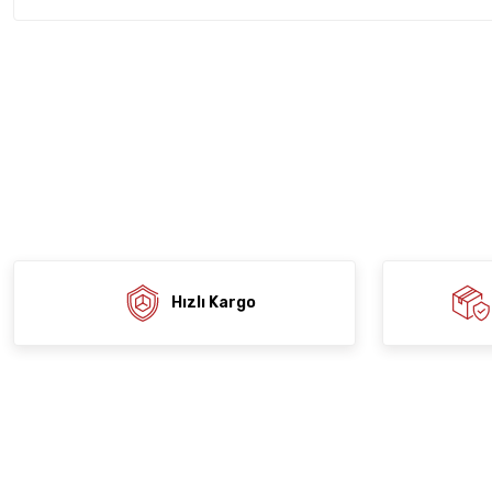
Bu ürünün fiyat bilgisi, resim, ürün açıklamalarında ve diğer konula
tarafımıza iletebilirsiniz.
Ürün hakkında henü
Sitemize ilk yo
Görüş ve önerileriniz için teşekkür ederiz.
Ürün resmi kalitesiz, bozuk veya görüntülenemiyor.
Deneyimi
Soru
Ürün açıklamasında eksik bilgiler bulunuyor.
Ürün bilgilerinde hatalar bulunuyor.
Ürün fiyatı diğer sitelerden daha pahalı.
Bu ürüne benzer farklı alternatifler olmalı.
Hızlı Kargo
Gön
Kurums