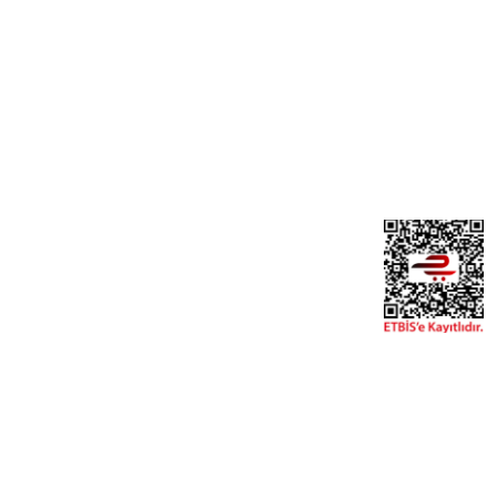
Yeni Üyelik
Üye Girişi
Şifremi Unuttum