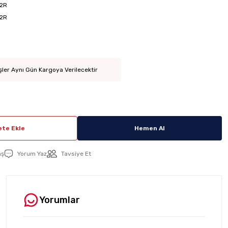
2R
2R
şler Aynı Gün Kargoya Verilecektir
te Ekle
Hemen Al
aş
Yorum Yaz
Tavsiye Et
Yorumlar