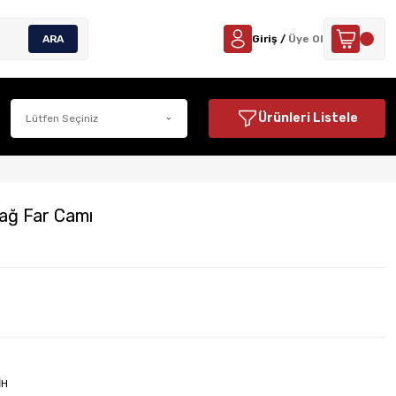
ARA
Giriş /
Üye Ol
Ürünleri Listele
ağ Far Camı
İH