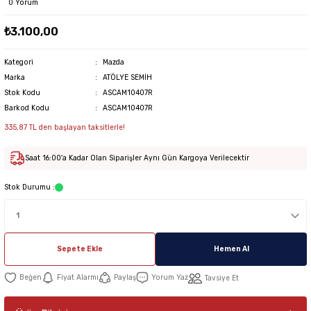
0 Yorum
₺3.100,00
Kategori
Mazda
Marka
ATÖLYE SEMİH
Stok Kodu
ASCAM10407R
Barkod Kodu
ASCAM10407R
335,87 TL den başlayan taksitlerle!
Saat 16:00'a Kadar Olan Siparişler Aynı Gün Kargoya Verilecektir
Stok Durumu :
Sepete Ekle
Hemen Al
Fiyat Alarmı
Paylaş
Yorum Yaz
Tavsiye Et