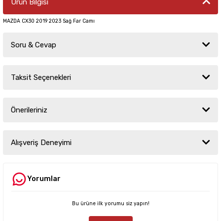
Ürün Bilgisi
MAZDA CX30 2019 2023 Sağ Far Camı
Soru & Cevap
Taksit Seçenekleri
Ürün hakkında henüz soru sorulmamış.
Önerileriniz
Soru Sor
Bu ürünün fiyat bilgisi, resim, ürün açıklamalarında ve diğer konularda
yetersiz gördüğünüz noktaları öneri formunu kullanarak tarafımıza
Alışveriş Deneyimi
iletebilirsiniz.
Görüş ve önerileriniz için teşekkür ederiz.
Yorumlar
Sitemize ilk yorumu siz yapın!
Ürün resmi kalitesiz, bozuk veya görüntülenemiyor.
Ürün açıklamasında eksik bilgiler bulunuyor.
Bu ürüne ilk yorumu siz yapın!
Deneyimini Paylaş
Ürün bilgilerinde hatalar bulunuyor.