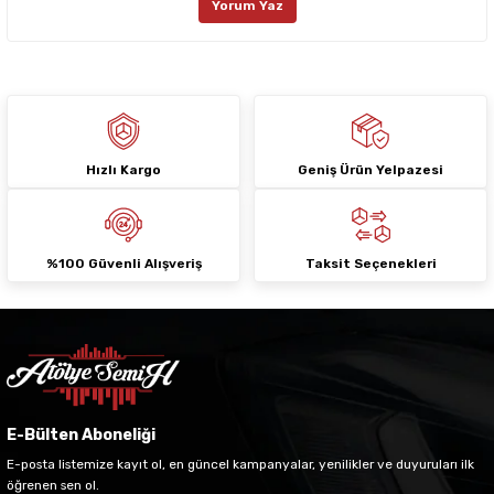
Yorum Yaz
Ürün fiyatı diğer sitelerden daha pahalı.
Bu ürüne benzer farklı alternatifler olmalı.
Hızlı Kargo
Geniş Ürün Yelpazesi
Gönder
%100 Güvenli Alışveriş
Taksit Seçenekleri
E-Bülten Aboneliği
E-posta listemize kayıt ol, en güncel kampanyalar, yenilikler ve duyuruları ilk
öğrenen sen ol.