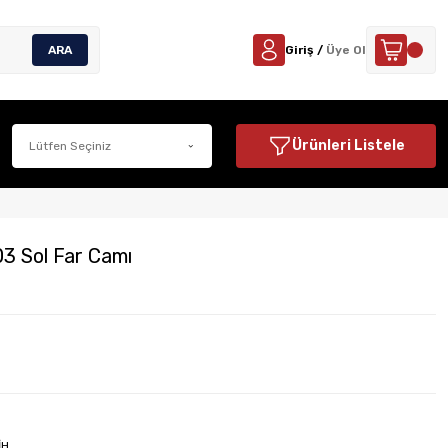
ARA
Giriş /
Üye Ol
Ürünleri Listele
3 Sol Far Camı
İH