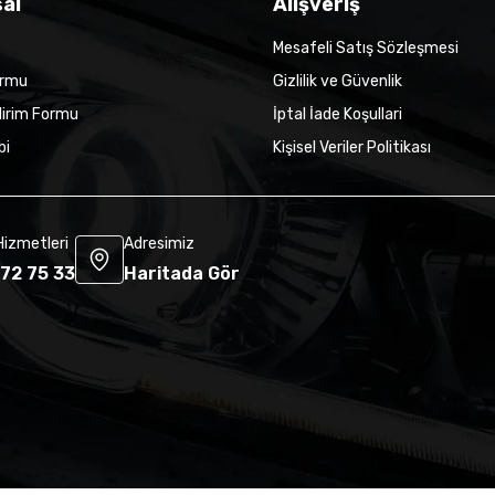
al
Alışveriş
Mesafeli Satış Sözleşmesi
ormu
Gizlilik ve Güvenlik
dirim Formu
İptal İade Koşullari
bi
Kişisel Veriler Politikası
Hizmetleri
Adresimiz
72 75 33
Haritada Gör