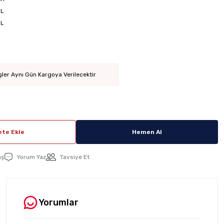
1L
1L
şler Aynı Gün Kargoya Verilecektir
te Ekle
Hemen Al
aş
Yorum Yaz
Tavsiye Et
Yorumlar