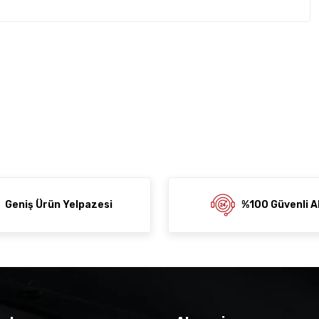
rda yetersiz gördüğünüz noktaları öneri formunu kullanarak
z soru sorulmamış.
rumu siz yapın!
ni Paylaş
 Sor
Geniş Ürün Yelpazesi
%100 Güvenli Al
der