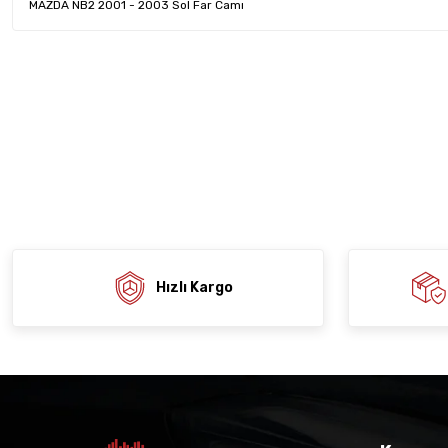
MAZDA NB2 2001 - 2003 Sol Far Camı
Bu ürünün fiyat bilgisi, resim, ürün açıklamalarında ve diğer konula
tarafımıza iletebilirsiniz.
Ürün hakkında henü
Sitemize ilk yo
Görüş ve önerileriniz için teşekkür ederiz.
Ürün resmi kalitesiz, bozuk veya görüntülenemiyor.
Deneyimi
Soru
Ürün açıklamasında eksik bilgiler bulunuyor.
Ürün bilgilerinde hatalar bulunuyor.
Ürün fiyatı diğer sitelerden daha pahalı.
Bu ürüne benzer farklı alternatifler olmalı.
Hızlı Kargo
Gön