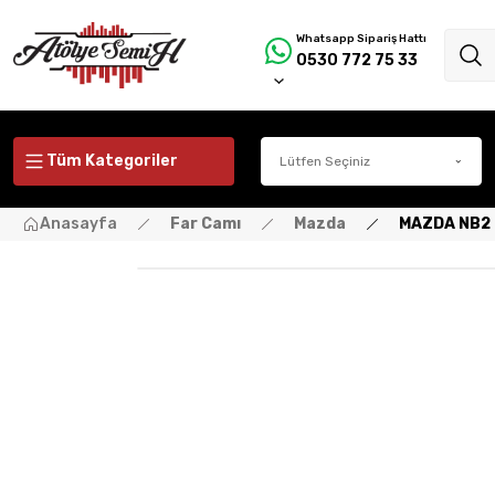
Whatsapp Sipariş Hattı
0530 772 75 33
Tüm Kategoriler
Anasayfa
Far Camı
Mazda
MAZDA NB2 2