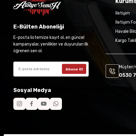
Kurums
İletişim
İletişim F
E-Bülten Aboneliği
Havale Bil
E-posta listemize kayıt ol, en güncel
Kargo Taki
kampanyalar, yenilikler ve duyuruları ilk
öğrenen sen ol.
Müşteri 
Abone Ol
0530 7
Sosyal Medya