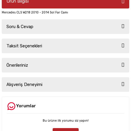
Ürün Bilgisi
Mercedes CLS W218 2010 - 2014 Sol Far Camı
Soru & Cevap
Taksit Seçenekleri
Ürün hakkında henüz soru sorulmamış.
Önerileriniz
Soru Sor
Bu ürünün fiyat bilgisi, resim, ürün açıklamalarında ve diğer konularda
yetersiz gördüğünüz noktaları öneri formunu kullanarak tarafımıza
Alışveriş Deneyimi
iletebilirsiniz.
Görüş ve önerileriniz için teşekkür ederiz.
Yorumlar
Sitemize ilk yorumu siz yapın!
Ürün resmi kalitesiz, bozuk veya görüntülenemiyor.
Ürün açıklamasında eksik bilgiler bulunuyor.
Bu ürüne ilk yorumu siz yapın!
Deneyimini Paylaş
Ürün bilgilerinde hatalar bulunuyor.