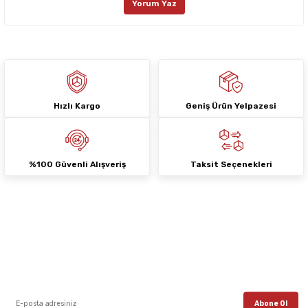
Yorum Yaz
Ürün fiyatı diğer sitelerden daha pahalı.
Bu ürüne benzer farklı alternatifler olmalı.
Hızlı Kargo
Geniş Ürün Yelpazesi
Gönder
%100 Güvenli Alışveriş
Taksit Seçenekleri
E-Bülten Aboneliği
E-posta listemize kayıt ol, en güncel kampanyalar, yenilikler ve duyuruları ilk
öğrenen sen ol.
Abone Ol