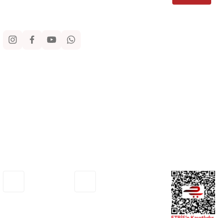
Sosyal Medya
Kurumsal
Alışveriş
Yardım
Adresimiz
Müşteri Hizmetleri
Haritada Gör
0530 772 75 33