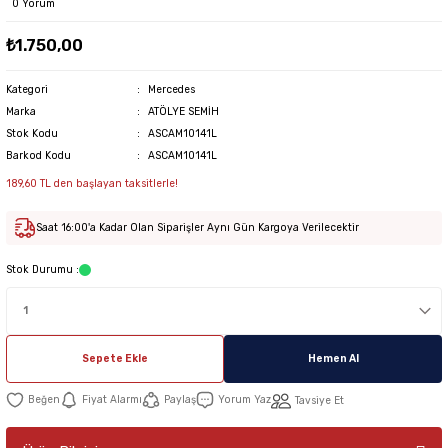
0 Yorum
₺1.750,00
Kategori
Mercedes
Marka
ATÖLYE SEMİH
Stok Kodu
ASCAM10141L
Barkod Kodu
ASCAM10141L
189,60 TL den başlayan taksitlerle!
Saat 16:00'a Kadar Olan Siparişler Aynı Gün Kargoya Verilecektir
Stok Durumu :
Sepete Ekle
Hemen Al
Fiyat Alarmı
Paylaş
Yorum Yaz
Tavsiye Et