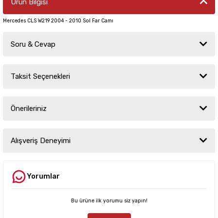
Ürün Bilgisi
Mercedes CLS W219 2004 - 2010 Sol Far Camı
Soru & Cevap
Taksit Seçenekleri
Ürün hakkında henüz soru sorulmamış.
Önerileriniz
Soru Sor
Bu ürünün fiyat bilgisi, resim, ürün açıklamalarında ve diğer konularda
yetersiz gördüğünüz noktaları öneri formunu kullanarak tarafımıza
Alışveriş Deneyimi
iletebilirsiniz.
Görüş ve önerileriniz için teşekkür ederiz.
Yorumlar
Sitemize ilk yorumu siz yapın!
Ürün resmi kalitesiz, bozuk veya görüntülenemiyor.
Ürün açıklamasında eksik bilgiler bulunuyor.
Bu ürüne ilk yorumu siz yapın!
Deneyimini Paylaş
Ürün bilgilerinde hatalar bulunuyor.