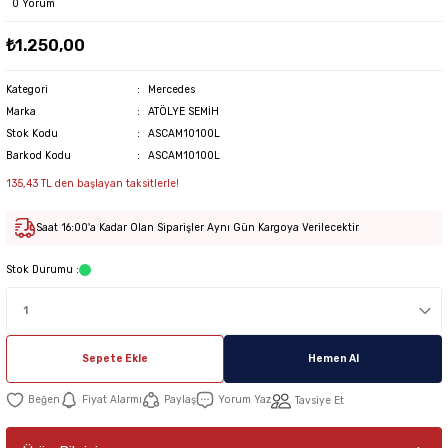
0 Yorum
₺1.250,00
Kategori
Mercedes
Marka
ATÖLYE SEMİH
Stok Kodu
ASCAM10100L
Barkod Kodu
ASCAM10100L
135,43 TL den başlayan taksitlerle!
Saat 16:00'a Kadar Olan Siparişler Aynı Gün Kargoya Verilecektir
Stok Durumu :
Sepete Ekle
Hemen Al
Fiyat Alarmı
Paylaş
Yorum Yaz
Tavsiye Et