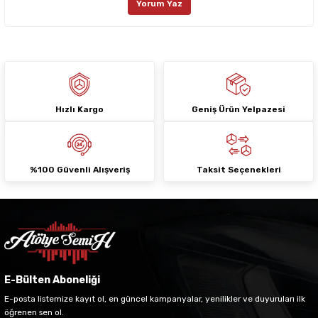
Yorum Yaz
Ürün fiyatı diğer sitelerden daha pahalı.
Bu ürüne benzer farklı alternatifler olmalı.
Hızlı Kargo
Geniş Ürün Yelpazesi
Gönder
%100 Güvenli Alışveriş
Taksit Seçenekleri
E-Bülten Aboneliği
E-posta listemize kayıt ol, en güncel kampanyalar, yenilikler ve duyuruları ilk
öğrenen sen ol.