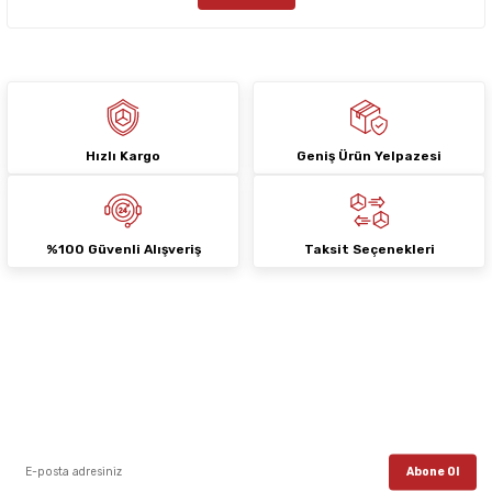
Bu ürüne benzer farklı alternatifler olmalı.
Hızlı Kargo
Geniş Ürün Yelpazesi
Gönder
%100 Güvenli Alışveriş
Taksit Seçenekleri
E-Bülten Aboneliği
E-posta listemize kayıt ol, en güncel kampanyalar, yenilikler ve duyuruları ilk
öğrenen sen ol.
Abone Ol