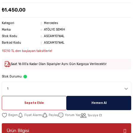
₺1.450,00
Kategori
Mercedes
Marka
ATÖLYE SEMİH
Stok Kodu
ASCAM10164L
Barkod Kodu
ASCAM10164L
157,10 TL den başlayan taksitlerle!
Saat 16:00'a Kadar Olan Siparişler Aynı Gün Kargoya Verilecektir
Stok Durumu :
Sepete Ekle
Hemen Al
Fiyat Alarmı
Paylaş
Yorum Yaz
Tavsiye Et
Ürün Bilgisi