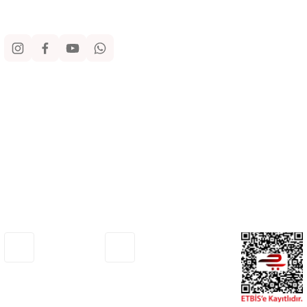
Sosyal Medya
Kurumsal
Alışveriş
Yardım
Adresimiz
Müşteri Hizmetleri
Haritada Gör
0530 772 75 33