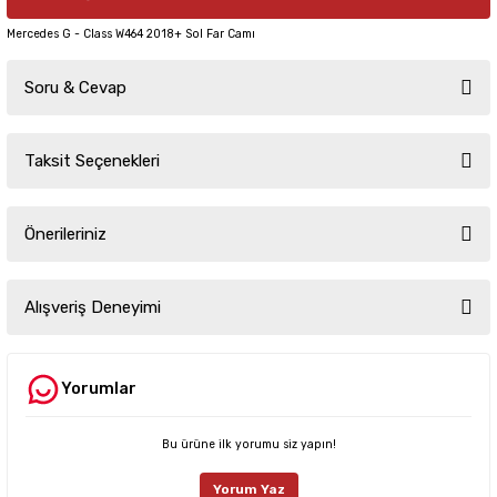
Mercedes G - Class W464 2018+ Sol Far Camı
Soru & Cevap
Taksit Seçenekleri
Ürün hakkında henüz soru sorulmamış.
Önerileriniz
Soru Sor
Bu ürünün fiyat bilgisi, resim, ürün açıklamalarında ve diğer konularda
yetersiz gördüğünüz noktaları öneri formunu kullanarak tarafımıza
Alışveriş Deneyimi
iletebilirsiniz.
Görüş ve önerileriniz için teşekkür ederiz.
Yorumlar
Sitemize ilk yorumu siz yapın!
Ürün resmi kalitesiz, bozuk veya görüntülenemiyor.
Ürün açıklamasında eksik bilgiler bulunuyor.
Bu ürüne ilk yorumu siz yapın!
Deneyimini Paylaş
Ürün bilgilerinde hatalar bulunuyor.
Yorum Yaz
Ürün fiyatı diğer sitelerden daha pahalı.