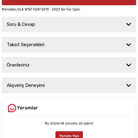
Mercedes GLA W157 H247 2019 - 2023 Sol Far Camı
Soru & Cevap
Taksit Seçenekleri
Ürün hakkında henüz soru sorulmamış.
Önerileriniz
Soru Sor
Bu ürünün fiyat bilgisi, resim, ürün açıklamalarında ve diğer konularda
yetersiz gördüğünüz noktaları öneri formunu kullanarak tarafımıza
Alışveriş Deneyimi
iletebilirsiniz.
Görüş ve önerileriniz için teşekkür ederiz.
Yorumlar
Sitemize ilk yorumu siz yapın!
Ürün resmi kalitesiz, bozuk veya görüntülenemiyor.
Ürün açıklamasında eksik bilgiler bulunuyor.
Bu ürüne ilk yorumu siz yapın!
Deneyimini Paylaş
Ürün bilgilerinde hatalar bulunuyor.
Yorum Yaz
Ürün fiyatı diğer sitelerden daha pahalı.