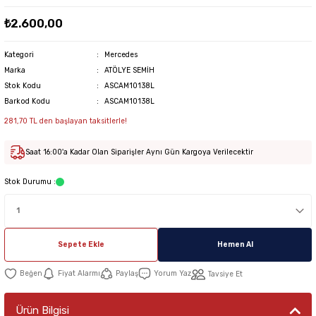
₺2.600,00
Kategori
Mercedes
Marka
ATÖLYE SEMİH
Stok Kodu
ASCAM10138L
Barkod Kodu
ASCAM10138L
281,70 TL den başlayan taksitlerle!
Saat 16:00'a Kadar Olan Siparişler Aynı Gün Kargoya Verilecektir
Stok Durumu :
Sepete Ekle
Hemen Al
Fiyat Alarmı
Paylaş
Yorum Yaz
Tavsiye Et
Ürün Bilgisi