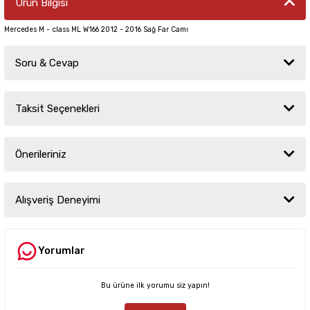
Ürün Bilgisi
Mercedes M - class ML W166 2012 - 2016 Sağ Far Camı
Soru & Cevap
Taksit Seçenekleri
Ürün hakkında henüz soru sorulmamış.
Önerileriniz
Soru Sor
Bu ürünün fiyat bilgisi, resim, ürün açıklamalarında ve diğer konularda
yetersiz gördüğünüz noktaları öneri formunu kullanarak tarafımıza
Alışveriş Deneyimi
iletebilirsiniz.
Görüş ve önerileriniz için teşekkür ederiz.
Yorumlar
Sitemize ilk yorumu siz yapın!
Ürün resmi kalitesiz, bozuk veya görüntülenemiyor.
Ürün açıklamasında eksik bilgiler bulunuyor.
Bu ürüne ilk yorumu siz yapın!
Deneyimini Paylaş
Ürün bilgilerinde hatalar bulunuyor.