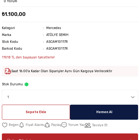
0 Yorum
₺1.100,00
Kategori
Mercedes
Marka
ATÖLYE SEMİH
Stok Kodu
ASCAM10117R
Barkod Kodu
ASCAM10117R
119,18 TL den başlayan taksitlerle!
Saat 16:00'a Kadar Olan Siparişler Aynı Gün Kargoya Verilecektir
Stok Durumu :
Sepete Ekle
Hemen Al
Fiyat Alarmı
Paylaş
Yorum Yaz
Tavsiye Et