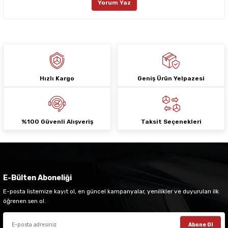
Yorum Yaz
Ürün fiyatı diğer sitelerden daha pahalı.
Bu ürüne benzer farklı alternatifler olmalı.
Hızlı Kargo
Geniş Ürün Yelpazesi
Gönder
%100 Güvenli Alışveriş
Taksit Seçenekleri
E-Bülten Aboneliği
E-posta listemize kayıt ol, en güncel kampanyalar, yenilikler ve duyuruları ilk
öğrenen sen ol.
Abone Ol