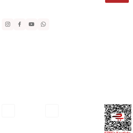
Sosyal Medya
Kurumsal
Alışveriş
Yardım
Adresimiz
Müşteri Hizmetleri
Haritada Gör
0530 772 75 33