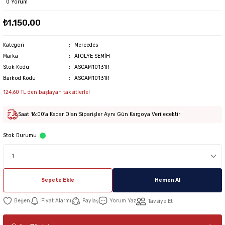
0 Yorum
₺1.150,00
Kategori
Mercedes
Marka
ATÖLYE SEMİH
Stok Kodu
ASCAM10131R
Barkod Kodu
ASCAM10131R
124,60 TL den başlayan taksitlerle!
Saat 16:00'a Kadar Olan Siparişler Aynı Gün Kargoya Verilecektir
Stok Durumu :
Sepete Ekle
Hemen Al
Fiyat Alarmı
Paylaş
Yorum Yaz
Tavsiye Et