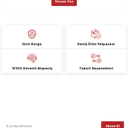
Yorum Yaz
Ürün fiyatı diğer sitelerden daha pahalı.
Bu ürüne benzer farklı alternatifler olmalı.
Hızlı Kargo
Geniş Ürün Yelpazesi
Gönder
%100 Güvenli Alışveriş
Taksit Seçenekleri
E-Bülten Aboneliği
E-posta listemize kayıt ol, en güncel kampanyalar, yenilikler ve duyuruları ilk
öğrenen sen ol.
Abone Ol