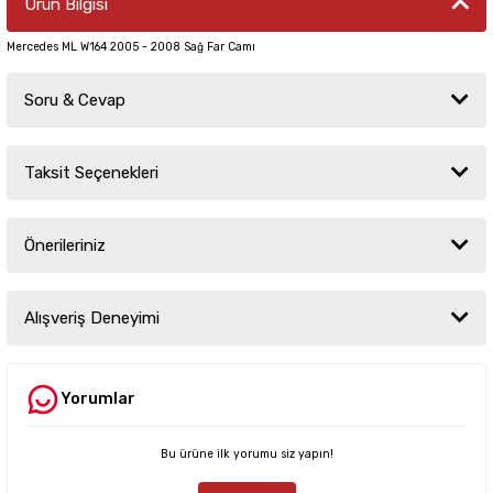
Ürün Bilgisi
Mercedes ML W164 2005 - 2008 Sağ Far Camı
Soru & Cevap
Taksit Seçenekleri
Ürün hakkında henüz soru sorulmamış.
Önerileriniz
Soru Sor
Bu ürünün fiyat bilgisi, resim, ürün açıklamalarında ve diğer konularda
yetersiz gördüğünüz noktaları öneri formunu kullanarak tarafımıza
Alışveriş Deneyimi
iletebilirsiniz.
Görüş ve önerileriniz için teşekkür ederiz.
Yorumlar
Sitemize ilk yorumu siz yapın!
Ürün resmi kalitesiz, bozuk veya görüntülenemiyor.
Ürün açıklamasında eksik bilgiler bulunuyor.
Bu ürüne ilk yorumu siz yapın!
Deneyimini Paylaş
Ürün bilgilerinde hatalar bulunuyor.