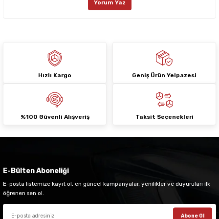
Yorum Yaz
Ürün fiyatı diğer sitelerden daha pahalı.
Bu ürüne benzer farklı alternatifler olmalı.
Hızlı Kargo
Geniş Ürün Yelpazesi
Gönder
%100 Güvenli Alışveriş
Taksit Seçenekleri
E-Bülten Aboneliği
E-posta listemize kayıt ol, en güncel kampanyalar, yenilikler ve duyuruları ilk
öğrenen sen ol.
Abone Ol