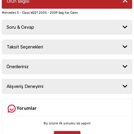
Ürün Bilgisi
Mercedes S - Class W221 2005 - 2009 Sağ Far Camı
Soru & Cevap
Taksit Seçenekleri
Ürün hakkında henüz soru sorulmamış.
Önerileriniz
Soru Sor
Bu ürünün fiyat bilgisi, resim, ürün açıklamalarında ve diğer konularda
yetersiz gördüğünüz noktaları öneri formunu kullanarak tarafımıza
Alışveriş Deneyimi
iletebilirsiniz.
Görüş ve önerileriniz için teşekkür ederiz.
Yorumlar
Sitemize ilk yorumu siz yapın!
Ürün resmi kalitesiz, bozuk veya görüntülenemiyor.
Ürün açıklamasında eksik bilgiler bulunuyor.
Bu ürüne ilk yorumu siz yapın!
Deneyimini Paylaş
Ürün bilgilerinde hatalar bulunuyor.