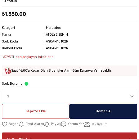
0 Yorum
₺1.550,00
Kategori
Mercedes
Marka
ATÖLYE SEMİH
Stok Kodu
ASCAM10102R
Barkod Kodu
ASCAM10102R
167,93 TL den başlayan taksitlerle!
Saat 16:00'a Kadar Olan Siparişler Aynı Gün Kargoya Verilecektir
Stok Durumu :
Sepete Ekle
Hemen Al
Fiyat Alarmı
Paylaş
Yorum Yaz
Tavsiye Et