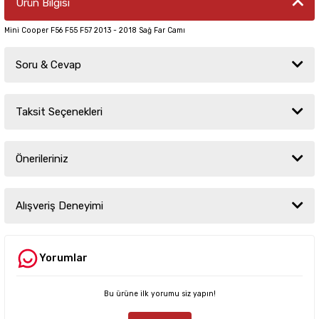
Ürün Bilgisi
Mini Cooper F56 F55 F57 2013 - 2018 Sağ Far Camı
Soru & Cevap
Taksit Seçenekleri
Ürün hakkında henüz soru sorulmamış.
Önerileriniz
Soru Sor
Bu ürünün fiyat bilgisi, resim, ürün açıklamalarında ve diğer konularda
yetersiz gördüğünüz noktaları öneri formunu kullanarak tarafımıza
Alışveriş Deneyimi
iletebilirsiniz.
Görüş ve önerileriniz için teşekkür ederiz.
Yorumlar
Sitemize ilk yorumu siz yapın!
Ürün resmi kalitesiz, bozuk veya görüntülenemiyor.
Ürün açıklamasında eksik bilgiler bulunuyor.
Bu ürüne ilk yorumu siz yapın!
Deneyimini Paylaş
Ürün bilgilerinde hatalar bulunuyor.