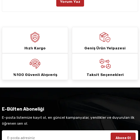
Yorum Yaz
Ürün fiyatı diğer sitelerden daha pahalı.
Bu ürüne benzer farklı alternatifler olmalı.
Hızlı Kargo
Geniş Ürün Yelpazesi
Gönder
%100 Güvenli Alışveriş
Taksit Seçenekleri
E-Bülten Aboneliği
E-posta listemize kayıt ol, en güncel kampanyalar, yenilikler ve duyuruları ilk
öğrenen sen ol.
Abone Ol