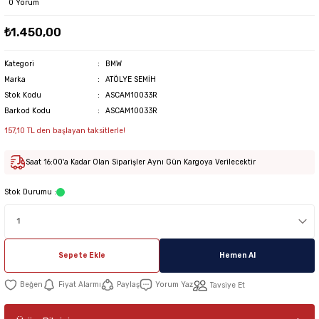
0 Yorum
₺1.450,00
Kategori
BMW
Marka
ATÖLYE SEMİH
Stok Kodu
ASCAM10033R
Barkod Kodu
ASCAM10033R
157,10 TL den başlayan taksitlerle!
Saat 16:00'a Kadar Olan Siparişler Aynı Gün Kargoya Verilecektir
Stok Durumu :
Sepete Ekle
Hemen Al
Fiyat Alarmı
Paylaş
Yorum Yaz
Tavsiye Et