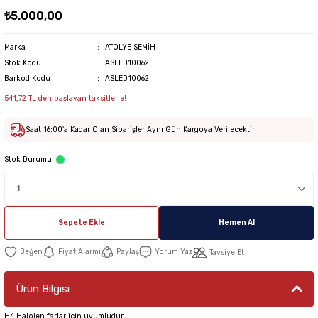
₺5.000,00
Marka
ATÖLYE SEMİH
Stok Kodu
ASLED10062
Barkod Kodu
ASLED10062
541,72 TL den başlayan taksitlerle!
Saat 16:00'a Kadar Olan Siparişler Aynı Gün Kargoya Verilecektir
Stok Durumu :
Sepete Ekle
Hemen Al
Fiyat Alarmı
Paylaş
Yorum Yaz
Tavsiye Et
Ürün Bilgisi
H4 Halojen farlar için uyumludur.