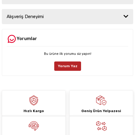
Bu ürünün fiyat bilgisi, resim, ürün açıklamalarında ve diğer konularda
yetersiz gördüğünüz noktaları öneri formunu kullanarak tarafımıza
Alışveriş Deneyimi
iletebilirsiniz.
Görüş ve önerileriniz için teşekkür ederiz.
Yorumlar
Sitemize ilk yorumu siz yapın!
Ürün resmi kalitesiz, bozuk veya görüntülenemiyor.
Ürün açıklamasında eksik bilgiler bulunuyor.
Bu ürüne ilk yorumu siz yapın!
Deneyimini Paylaş
Ürün bilgilerinde hatalar bulunuyor.
Yorum Yaz
Ürün fiyatı diğer sitelerden daha pahalı.
Bu ürüne benzer farklı alternatifler olmalı.
Hızlı Kargo
Geniş Ürün Yelpazesi
Gönder