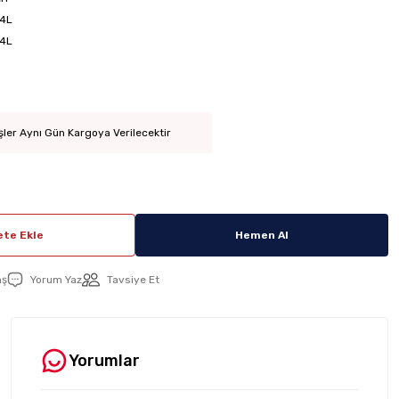
4L
4L
şler Aynı Gün Kargoya Verilecektir
te Ekle
Hemen Al
aş
Yorum Yaz
Tavsiye Et
Yorumlar