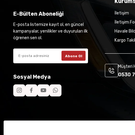
Kurums
E-Bülten Aboneliği
İletişim
İletişim F
E-posta listemize kayıt ol, en güncel
kampanyalar, yenilikler ve duyuruları ilk
Havale Bil
öğrenen sen ol.
Kargo Taki
Abone Ol
Müşteri 
0530 7
Sosyal Medya