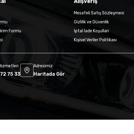
al
Alışveriş
Mesafeli Satış Sözleşmesi
ormu
Gizlilik ve Güvenlik
dirim Formu
İptal İade Koşullari
bi
Kişisel Veriler Politikası
Hizmetleri
Adresimiz
72 75 33
Haritada Gör