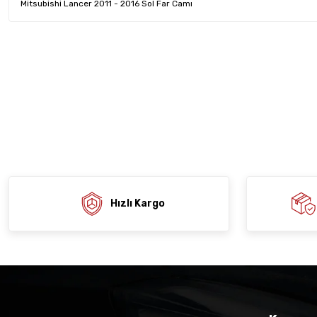
Mitsubishi Lancer 2011 - 2016 Sol Far Camı
Bu ürünün fiyat bilgisi, resim, ürün açıklamalarında ve diğer konula
tarafımıza iletebilirsiniz.
Ürün hakkında henü
Sitemize ilk yo
Görüş ve önerileriniz için teşekkür ederiz.
Ürün resmi kalitesiz, bozuk veya görüntülenemiyor.
Deneyimi
Soru
Ürün açıklamasında eksik bilgiler bulunuyor.
Ürün bilgilerinde hatalar bulunuyor.
Ürün fiyatı diğer sitelerden daha pahalı.
Bu ürüne benzer farklı alternatifler olmalı.
Hızlı Kargo
Gön