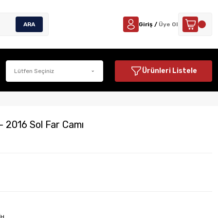
ARA
Giriş /
Üye Ol
Ürünleri Listele
- 2016 Sol Far Camı
İH