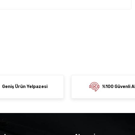
rda yetersiz gördüğünüz noktaları öneri formunu kullanarak
z soru sorulmamış.
rumu siz yapın!
ni Paylaş
 Sor
Geniş Ürün Yelpazesi
%100 Güvenli Al
der