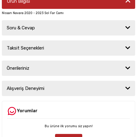
Ürün Bilgisi
Nissan Navara 2020 - 2023 Sol Far Camı
Soru & Cevap
Taksit Seçenekleri
Ürün hakkında henüz soru sorulmamış.
Önerileriniz
Soru Sor
Bu ürünün fiyat bilgisi, resim, ürün açıklamalarında ve diğer konularda
yetersiz gördüğünüz noktaları öneri formunu kullanarak tarafımıza
Alışveriş Deneyimi
iletebilirsiniz.
Görüş ve önerileriniz için teşekkür ederiz.
Yorumlar
Sitemize ilk yorumu siz yapın!
Ürün resmi kalitesiz, bozuk veya görüntülenemiyor.
Ürün açıklamasında eksik bilgiler bulunuyor.
Bu ürüne ilk yorumu siz yapın!
Deneyimini Paylaş
Ürün bilgilerinde hatalar bulunuyor.