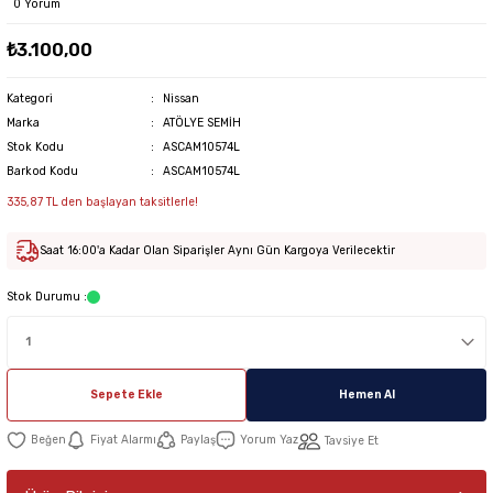
0 Yorum
₺3.100,00
Kategori
Nissan
Marka
ATÖLYE SEMİH
Stok Kodu
ASCAM10574L
Barkod Kodu
ASCAM10574L
335,87 TL den başlayan taksitlerle!
Saat 16:00'a Kadar Olan Siparişler Aynı Gün Kargoya Verilecektir
Stok Durumu :
Sepete Ekle
Hemen Al
Fiyat Alarmı
Paylaş
Yorum Yaz
Tavsiye Et