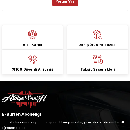
Yorum Yaz
Ürün fiyatı diğer sitelerden daha pahalı.
Bu ürüne benzer farklı alternatifler olmalı.
Hızlı Kargo
Geniş Ürün Yelpazesi
Gönder
%100 Güvenli Alışveriş
Taksit Seçenekleri
E-Bülten Aboneliği
E-posta listemize kayıt ol, en güncel kampanyalar, yenilikler ve duyuruları ilk
öğrenen sen ol.