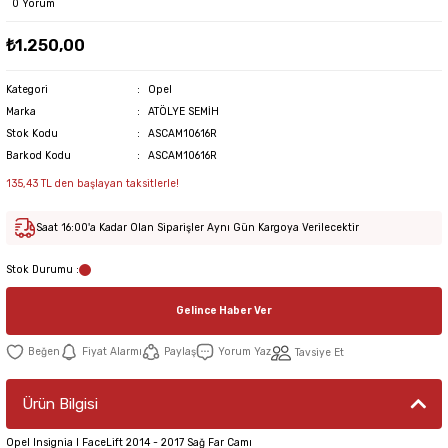
0 Yorum
₺1.250,00
Kategori
Opel
Marka
ATÖLYE SEMİH
Stok Kodu
ASCAM10616R
Barkod Kodu
ASCAM10616R
135,43 TL den başlayan taksitlerle!
Saat 16:00'a Kadar Olan Siparişler Aynı Gün Kargoya Verilecektir
Stok Durumu :
Gelince Haber Ver
Fiyat Alarmı
Paylaş
Yorum Yaz
Tavsiye Et
Ürün Bilgisi
Opel Insignia I FaceLift 2014 - 2017 Sağ Far Camı