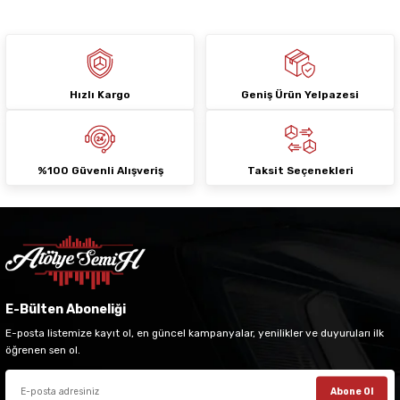
Hızlı Kargo
Geniş Ürün Yelpazesi
Gönder
%100 Güvenli Alışveriş
Taksit Seçenekleri
E-Bülten Aboneliği
E-posta listemize kayıt ol, en güncel kampanyalar, yenilikler ve duyuruları ilk
öğrenen sen ol.
Abone Ol