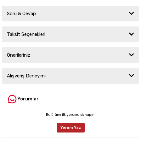
Soru & Cevap
Taksit Seçenekleri
Ürün hakkında henüz soru sorulmamış.
Önerileriniz
Soru Sor
Bu ürünün fiyat bilgisi, resim, ürün açıklamalarında ve diğer konularda
yetersiz gördüğünüz noktaları öneri formunu kullanarak tarafımıza
Alışveriş Deneyimi
iletebilirsiniz.
Görüş ve önerileriniz için teşekkür ederiz.
Yorumlar
Sitemize ilk yorumu siz yapın!
Ürün resmi kalitesiz, bozuk veya görüntülenemiyor.
Ürün açıklamasında eksik bilgiler bulunuyor.
Bu ürüne ilk yorumu siz yapın!
Deneyimini Paylaş
Ürün bilgilerinde hatalar bulunuyor.
Yorum Yaz
Ürün fiyatı diğer sitelerden daha pahalı.
Bu ürüne benzer farklı alternatifler olmalı.