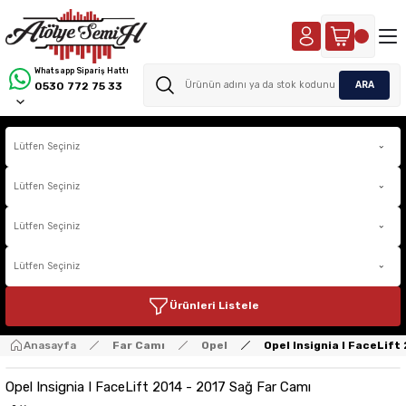
Whatsapp Sipariş Hattı
ARA
0530 772 75 33
Ürünleri Listele
Anasayfa
Far Camı
Opel
Opel Insignia I FaceLift
Opel Insignia I FaceLift 2014 - 2017 Sağ Far Camı