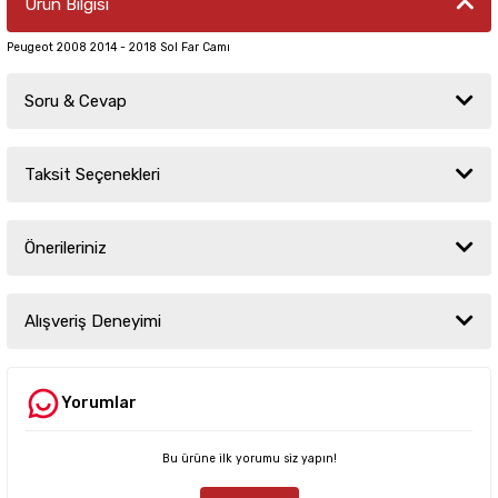
Ürün Bilgisi
Peugeot 2008 2014 - 2018 Sol Far Camı
Soru & Cevap
Taksit Seçenekleri
Ürün hakkında henüz soru sorulmamış.
Önerileriniz
Soru Sor
Bu ürünün fiyat bilgisi, resim, ürün açıklamalarında ve diğer konularda
yetersiz gördüğünüz noktaları öneri formunu kullanarak tarafımıza
Alışveriş Deneyimi
iletebilirsiniz.
Görüş ve önerileriniz için teşekkür ederiz.
Yorumlar
Sitemize ilk yorumu siz yapın!
Ürün resmi kalitesiz, bozuk veya görüntülenemiyor.
Ürün açıklamasında eksik bilgiler bulunuyor.
Bu ürüne ilk yorumu siz yapın!
Deneyimini Paylaş
Ürün bilgilerinde hatalar bulunuyor.