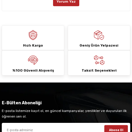
Yorum Yaz
Ürün fiyatı diğer sitelerden daha pahalı.
Bu ürüne benzer farklı alternatifler olmalı.
Hızlı Kargo
Geniş Ürün Yelpazesi
Gönder
%100 Güvenli Alışveriş
Taksit Seçenekleri
E-Bülten Aboneliği
E-posta listemize kayıt ol, en güncel kampanyalar, yenilikler ve duyuruları ilk
öğrenen sen ol.
Abone Ol